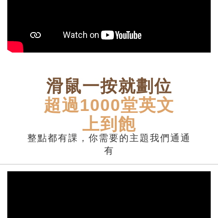
滑鼠一按就劃位
超過1000堂英文
上到飽
整點都有課，你需要的主題我們通通
有