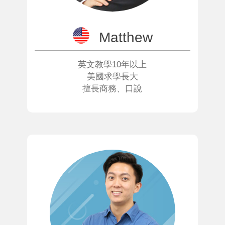
Matthew
英文教學10年以上
美國求學長大
擅長商務、口說