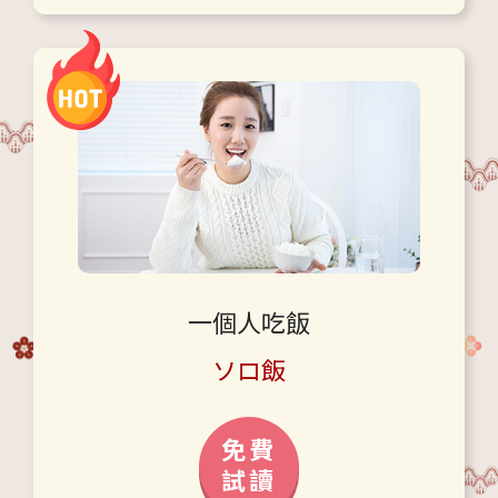
一個人吃飯
ソロ飯
免費
試讀