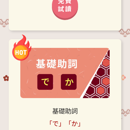
免費
試讀
基礎助詞
「で」「か」