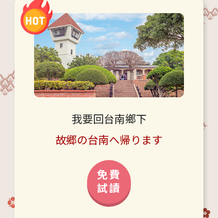
我要回台南鄉下
故郷の台南へ帰ります
免費
試讀