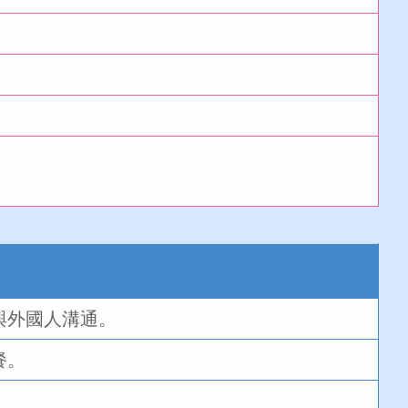
與外國人溝通。
餐。