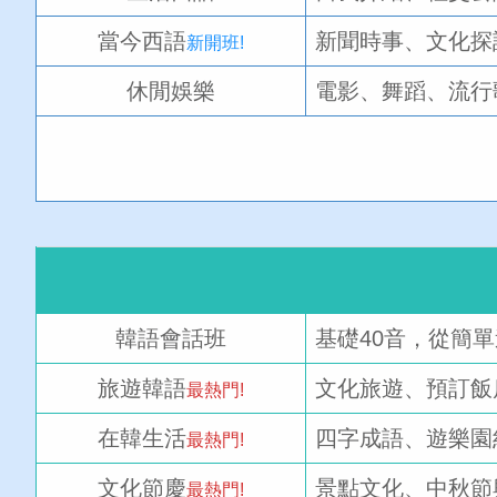
當今西語
新聞時事、文化探
新開班!
休閒娛樂
電影、舞蹈、流行
韓語會話班
基礎40音，從簡
旅遊韓語
文化旅遊、預訂飯
最熱門!
在韓生活
四字成語、遊樂園
最熱門!
文化節慶
景點文化、中秋節
最熱門!