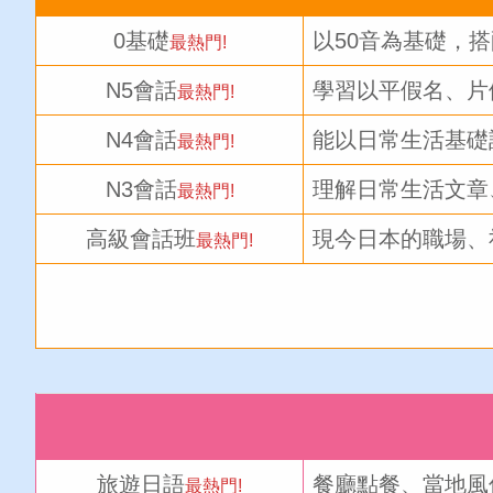
0基礎
以50音為基礎，
最熱門!
N5會話
學習以平假名、片
最熱門!
N4會話
能以日常生活基礎
最熱門!
N3會話
理解日常生活文章
最熱門!
高級會話班
現今日本的職場、
最熱門!
旅遊日語
餐廳點餐、當地風
最熱門!