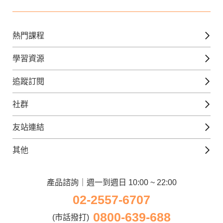
熱門課程
英文課程
學習資源
日語課程
免費線上檢定
追蹤訂閱
西班牙文課程
外語補給站
Gjun-就醬學外語
社群
韓語課程
外語瘋世界
官方Youtube
英語觀光城
法文課程
友站連結
美日語數位學院
Line@好友圈
日語觀光城
德文課程
iWorld JR
其他
韓語觀光城
兒童美語課程
巨匠電腦
契約服務
歐洲觀光城
兒童日語課程
電腦直播教學
產品諮詢｜週一到週日 10:00 ~ 22:00
企業客戶
02-2557-6707
窩課360
異業合作
0800-639-688
巨匠美語
(市話撥打)
人才招募