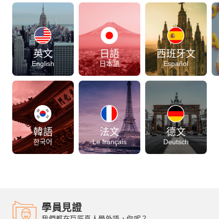
部落格
線上體驗
英文
日語
西班牙文
English
日本語
Español
部落格
粉絲團
影音頻道
韓語
法文
德文
한국어
Le français
Deutsch
學員見證
我們都在巨匠真人學外語，你呢？