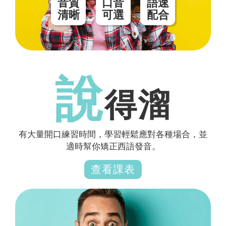
音質
口音
語速
清晰
可選
配合
說
得溜
有大量開口練習時間，學習輕鬆應對各種場合，並
適時幫你矯正西語發音。
查看課表