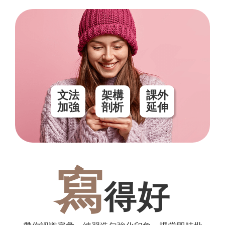
文法
架構
課外
加強
剖析
延伸
寫
得好