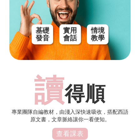
基礎
實用
情境
發音
會話
教學
讀
得順
專業團隊自編教材，由淺入深快速吸收，搭配西語
原文書，文章脈絡讓你一看便知。
查看課表