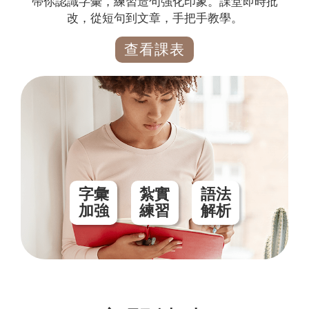
帶你認識字彙，練習造句強化印象。課堂即時批
改，從短句到文章，手把手教學。
查看課表
字彙
紮實
語法
加強
練習
解析