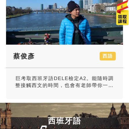
傅芷萱
西語
巨匠線上西語課程教材設計會整合程度，
穿插很多複習，讓學習不會有斷層或遺
漏！
西班牙語