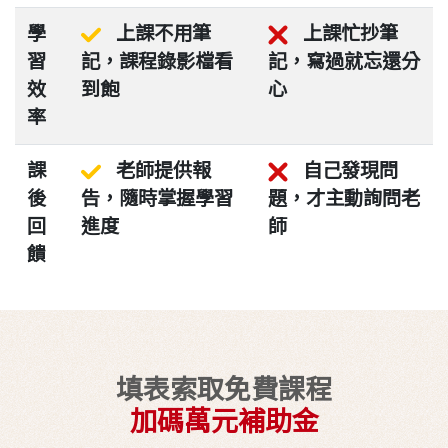
學
上課不用筆
上課忙抄筆
習
記，課程錄影檔看
記，寫過就忘還分
效
到飽
心
率
課
老師提供報
自己發現問
後
告，隨時掌握學習
題，才主動詢問老
回
進度
師
饋
填表索取免費課程
加碼萬元補助金