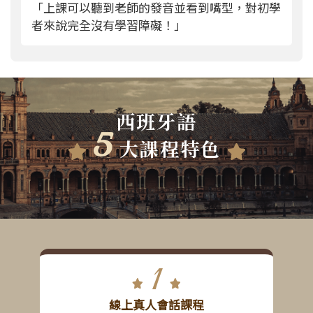
「在巨匠專業師資幫助下考取B1證照，上課非
常風趣且生活化、會跳脫課本補充教學」
西班牙語
5
大
課程特色
1
線上真人會話課程