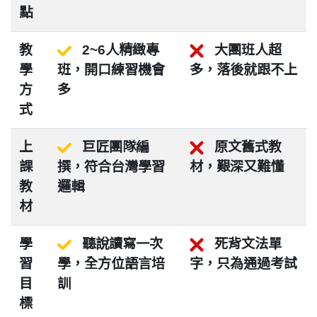
點
教
2~6人精緻專
大團班人超
學
班，開口練習機會
多，落後就跟不上
方
多
式
上
巨匠團隊編
原文舊式教
課
撰，符合台灣學習
材，艱深又難懂
教
邏輯
材
學
聽說讀寫一次
死背文法單
習
學，全方位語言培
字，只為通過考試
目
訓
標