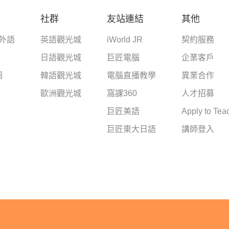
社群
友站連結
其他
學外語
英語觀光城
iWorld JR
契約服務
e
日語觀光城
巨匠電腦
企業客戶
圈
韓語觀光城
電腦直播教學
異業合作
歐洲觀光城
窩課360
人才招募
巨匠美語
Apply to Tea
巨匠東大日語
講師登入