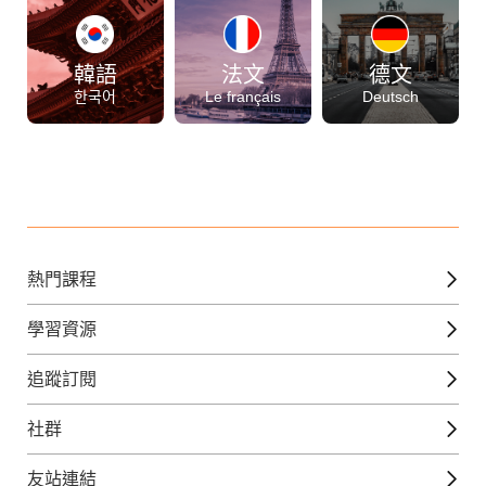
韓語
法文
德文
한국어
Le français
Deutsch
熱門課程
英文課程
學習資源
日語課程
免費線上檢定
追蹤訂閱
西班牙文課程
外語補給站
Gjun-就醬學外語
社群
韓語課程
外語瘋世界
官方Youtube
英語觀光城
法文課程
友站連結
美日語數位學院