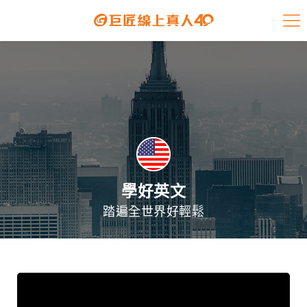
課程介紹
學員專區
開課查詢
師資陣容
學員故事
學好英文
踏遍全世界好輕鬆
免費資源
企業客戶
就業輔導