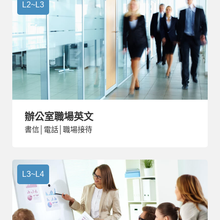
L2~L3
辦公室職場英文
書信│電話│職場接待
L3~L4