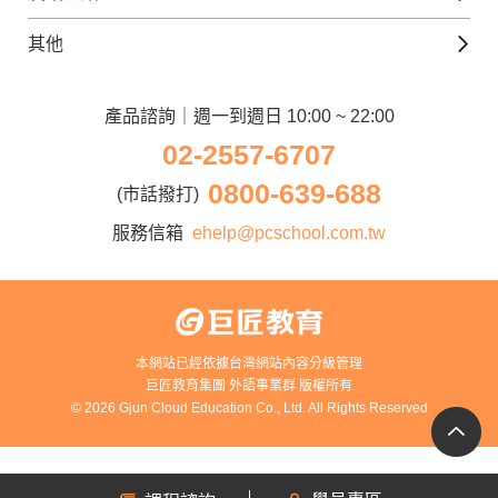
Line@好友圈
日語觀光城
德文課程
iWorld JR
其他
韓語觀光城
兒童美語課程
巨匠電腦
契約服務
歐洲觀光城
兒童日語課程
電腦直播教學
產品諮詢｜週一到週日 10:00 ~ 22:00
企業客戶
02-2557-6707
窩課360
異業合作
0800-639-688
巨匠美語
(市話撥打)
人才招募
巨匠東大日語
服務信箱
ehelp@pcschool.com.tw
Apply to Teach
講師登入
本網站已經依據台灣網站內容分級管理
巨匠教育集團 外語事業群 版權所有
© 2026 Gjun Cloud Education Co., Ltd. All Rights Reserved