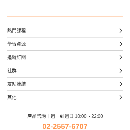
熱門課程
英文課程
學習資源
日語課程
免費線上檢定
追蹤訂閱
西班牙文課程
外語補給站
Gjun-就醬學外語
社群
韓語課程
外語瘋世界
官方Youtube
英語觀光城
法文課程
友站連結
美日語數位學院
Line@好友圈
日語觀光城
德文課程
iWorld JR
其他
韓語觀光城
兒童美語課程
巨匠電腦
契約服務
歐洲觀光城
兒童日語課程
電腦直播教學
產品諮詢｜週一到週日 10:00 ~ 22:00
企業客戶
02-2557-6707
窩課360
異業合作