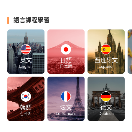
語言課程學習
英文
日語
西班牙文
English
日本語
Español
韓語
法文
德文
한국어
Le français
Deutsch