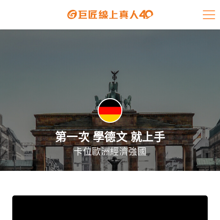
課程介紹
學員專區
開課查詢
師資陣容
學員故事
第一次 學德文 就上手
卡位歐洲經濟強國
免費資源
企業客戶
就業輔導