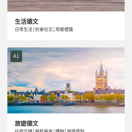
生活德文
日常生活│約會社交│用餐禮儀
A1
旅遊德文
住宿交通│餐飲美食│購物│旅遊景點