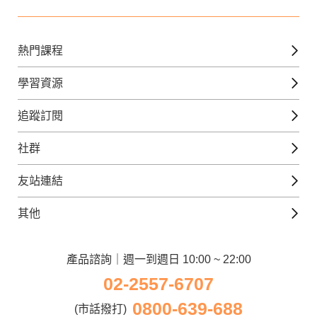
熱門課程
英文課程
學習資源
日語課程
免費線上檢定
追蹤訂閱
西班牙文課程
外語補給站
Gjun-就醬學外語
社群
韓語課程
外語瘋世界
官方Youtube
英語觀光城
法文課程
友站連結
美日語數位學院
Line@好友圈
日語觀光城
德文課程
iWorld JR
其他
韓語觀光城
兒童美語課程
巨匠電腦
契約服務
歐洲觀光城
兒童日語課程
電腦直播教學
產品諮詢｜週一到週日 10:00 ~ 22:00
企業客戶
02-2557-6707
窩課360
異業合作
0800-639-688
巨匠美語
(市話撥打)
人才招募