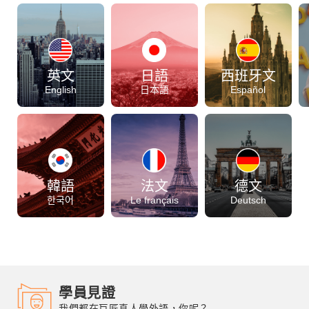
部落格
線上體驗
英文
日語
西班牙文
English
日本語
Español
部落格
粉絲團
影音頻道
韓語
法文
德文
한국어
Le français
Deutsch
學員見證
我們都在巨匠真人學外語，你呢？