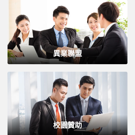
部落格
線上體驗
異業聯盟
部落格
粉絲團
影音頻道
校園贊助