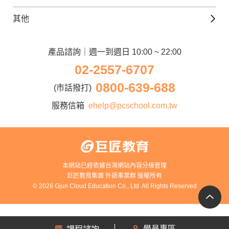
Line@好友圈
日語觀光城
德文課程
iWorld JR
其他
韓語觀光城
兒童美語課程
巨匠電腦
契約服務
歐洲觀光城
兒童日語課程
電腦直播教學
產品諮詢｜週一到週日 10:00 ~ 22:00
企業客戶
02-2557-6707
窩課360
異業合作
0800-639-688
巨匠美語
(市話撥打)
人才招募
巨匠東大日語
服務信箱
ehelp@pcschool.com.tw
Apply to Teach
講師登入
本網站已經依據台灣網站內容分級管理
巨匠教育集團 外語事業群 版權所有
© 2026 Gjun Cloud Education Co., Ltd. All Rights Reserved
學員專區