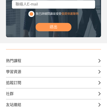
我已詳細閱讀並接受
個資保護聲明
送出
熱門課程
英文課程
學習資源
日語課程
免費線上檢定
追蹤訂閱
西班牙文課程
外語補給站
Gjun-就醬學外語
社群
韓語課程
外語瘋世界
官方Youtube
英語觀光城
法文課程
友站連結
美日語數位學院