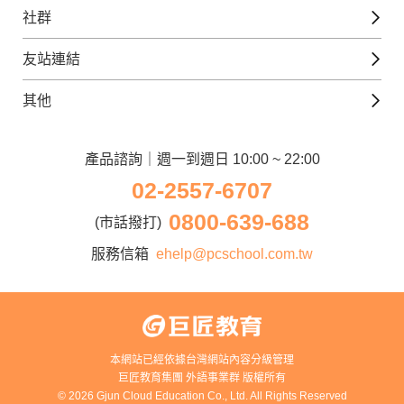
外語補給站
Gjun-就醬學外語
社群
韓語課程
外語瘋世界
官方Youtube
英語觀光城
法文課程
友站連結
美日語數位學院
Line@好友圈
日語觀光城
德文課程
iWorld JR
其他
韓語觀光城
兒童美語課程
巨匠電腦
契約服務
歐洲觀光城
兒童日語課程
電腦直播教學
產品諮詢｜週一到週日 10:00 ~ 22:00
企業客戶
02-2557-6707
窩課360
異業合作
0800-639-688
巨匠美語
(市話撥打)
人才招募
巨匠東大日語
服務信箱
ehelp@pcschool.com.tw
Apply to Teach
講師登入
本網站已經依據台灣網站內容分級管理
巨匠教育集團 外語事業群 版權所有
© 2026 Gjun Cloud Education Co., Ltd. All Rights Reserved