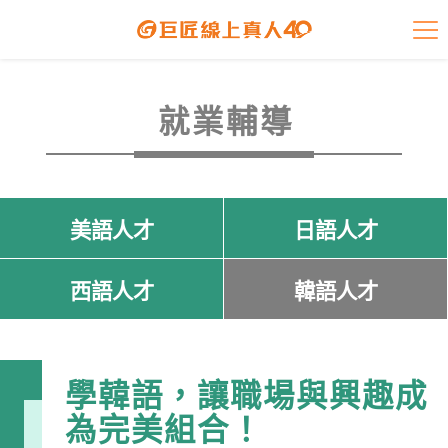
Previous
Ne
課程介紹
學員專區
就業輔導
開課查詢
師資陣容
美
語
人
才
日
語
人
才
學員故事
西
語
人
才
韓
語
人
才
免費資源
企業客戶
學韓語，讓職場與興趣成
為完美組合！
就業輔導