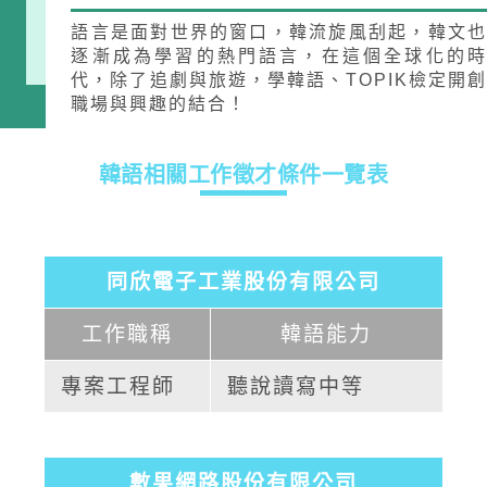
語言是面對世界的窗口，韓流旋風刮起，韓文也
部落格
逐漸成為學習的熱門語言，在這個全球化的時
代，除了追劇與旅遊，學韓語、TOPIK檢定開創
線上體驗
職場與興趣的結合！
韓語相關工作
徵才條件一覽表
同欣電子工業股份有限公司
部落格
粉絲團
影音頻道
工作職稱
韓語能力
專案工程師
聽說讀寫中等
數果網路股份有限公司