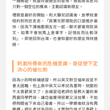
一週開始，就要改變過去的習慣，鼓起勇氣走向
只剩一個空位的餐桌，主動認識新朋友。
禮貌是最好的開始，和大夥兒認識後，放學就會
相約到附近走走，『其實在那裡我的口語進步最
快，因為下課後跟朋友在一起，聊天都會用到英
文，如果不會就馬上查單字，記憶反而比較深
刻』，即使回到台灣，也會和要好的朋友保持連
絡。
刺激所帶來的危機意識，是促使下定
決心的催化劑
因為小的時候補過習，所以英文對岱倫來說並不
會太困難，但上高中英文以考試為重時，就變的
不太喜歡英文了，去補習班老師也是教大量的東
西要同學們背，讓岱倫覺得很累又沒效果，不如
把時間省下來自己看書，所以一學期後就沒有再
繼續，相比考試為目的，大學時岱倫才又喜歡上