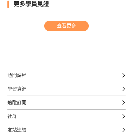
更多學員見證
查看更多
熱門課程
英文課程
學習資源
日語課程
免費線上檢定
追蹤訂閱
西班牙文課程
外語補給站
Gjun-就醬學外語
社群
韓語課程
外語瘋世界
官方Youtube
英語觀光城
法文課程
友站連結
美日語數位學院