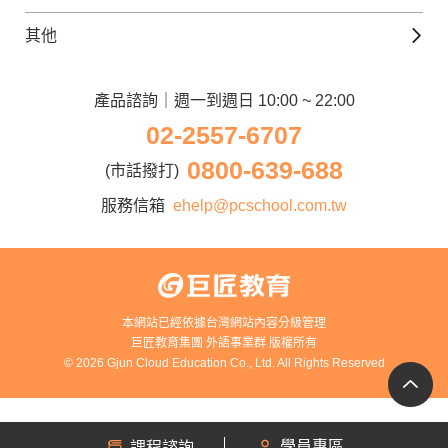
Line@好友圈
日語觀光城
德文課程
iWorld JR
其他
韓語觀光城
兒童美語課程
巨匠電腦
契約服務
歐洲觀光城
兒童日語課程
電腦直播教學
產品諮詢｜週一到週日 10:00 ~ 22:00
企業客戶
02-2557-6707
窩課360
異業合作
0800-639-688
巨匠美語
(市話撥打)
人才招募
巨匠東大日語
服務信箱
ehelp@pcschool.com.tw
Apply to Teach
講師登入
本網站已經依據台灣網站內容分級管理
巨匠教育集團 外語事業群 版權所有
© 2026 Gjun Cloud Education Co., Ltd. All Rights Reserved
學員專區
課程諮詢