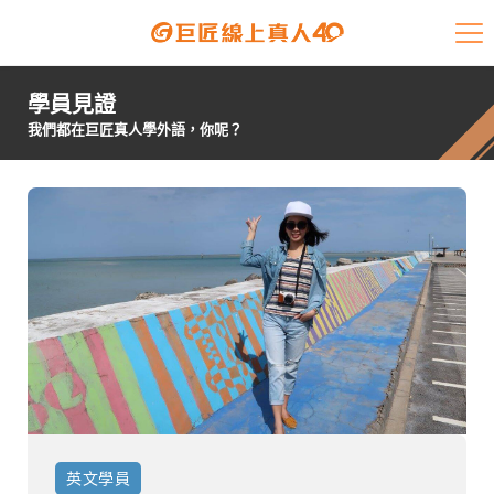
課程介紹
學員見證
學員專區
我們都在巨匠真人學外語，你呢？
開課查詢
師資陣容
學員故事
免費資源
企業客戶
就業輔導
英文
學員