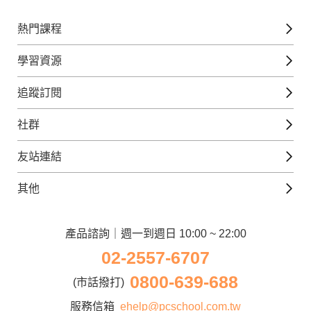
熱門課程
英文課程
學習資源
日語課程
免費線上檢定
追蹤訂閱
西班牙文課程
外語補給站
Gjun-就醬學外語
社群
韓語課程
外語瘋世界
官方Youtube
英語觀光城
法文課程
友站連結
美日語數位學院
Line@好友圈
日語觀光城
德文課程
iWorld JR
其他
韓語觀光城
兒童美語課程
巨匠電腦
契約服務
歐洲觀光城
兒童日語課程
電腦直播教學
產品諮詢｜週一到週日 10:00 ~ 22:00
企業客戶
02-2557-6707
窩課360
異業合作
0800-639-688
巨匠美語
(市話撥打)
人才招募
巨匠東大日語
服務信箱
ehelp@pcschool.com.tw