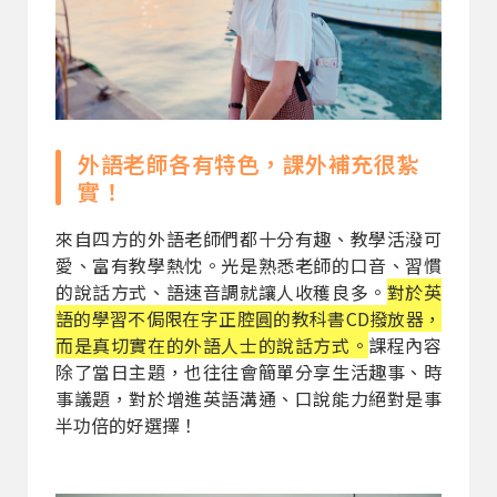
外語老師各有特色，課外補充很紮
實！
來自四方的外語老師們都十分有趣、教學活潑可
愛、富有教學熱忱。光是熟悉老師的口音、習慣
的說話方式、語速音調就讓人收穫良多。
對於英
語的學習不侷限在字正腔圓的教科書CD撥放器，
而是真切實在的外語人士的說話方式。
課程內容
除了當日主題，也往往會簡單分享生活趣事、時
事議題，對於增進英語溝通、口說能力絕對是事
半功倍的好選擇！