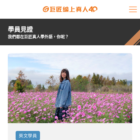
課程介紹
學員見證
學員專區
我們都在巨匠真人學外語，你呢？
開課查詢
師資陣容
學員故事
免費資源
企業客戶
就業輔導
英文
學員