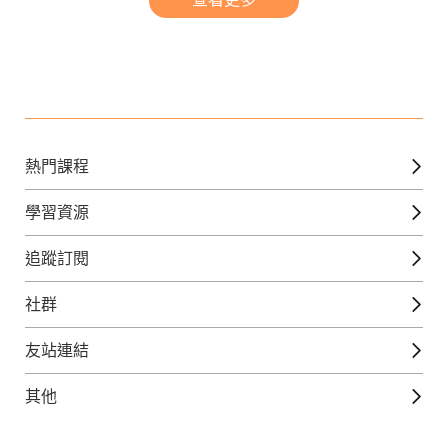
熱門課程
英文課程
學習資源
日語課程
免費線上檢定
追蹤訂閱
西班牙文課程
外語補給站
Gjun-就醬學外語
社群
韓語課程
外語瘋世界
官方Youtube
英語觀光城
法文課程
友站連結
美日語數位學院
Line@好友圈
日語觀光城
德文課程
iWorld JR
其他
韓語觀光城
兒童美語課程
巨匠電腦
契約服務