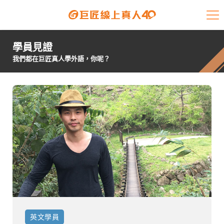
課程介紹
學員見證
學員專區
我們都在巨匠真人學外語，你呢？
開課查詢
師資陣容
學員故事
免費資源
企業客戶
就業輔導
英文
學員