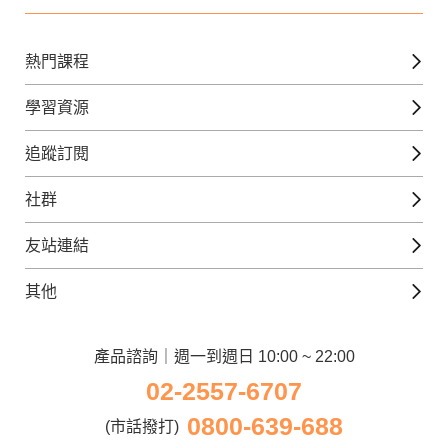
熱門課程
英文課程
學習資源
日語課程
免費線上檢定
追蹤訂閱
西班牙文課程
外語補給站
Gjun-就醬學外語
社群
韓語課程
外語瘋世界
官方Youtube
英語觀光城
法文課程
友站連結
美日語數位學院
Line@好友圈
日語觀光城
德文課程
iWorld JR
其他
韓語觀光城
兒童美語課程
巨匠電腦
契約服務
歐洲觀光城
兒童日語課程
電腦直播教學
產品諮詢｜週一到週日 10:00 ~ 22:00
企業客戶
02-2557-6707
窩課360
異業合作
0800-639-688
巨匠美語
(市話撥打)
人才招募