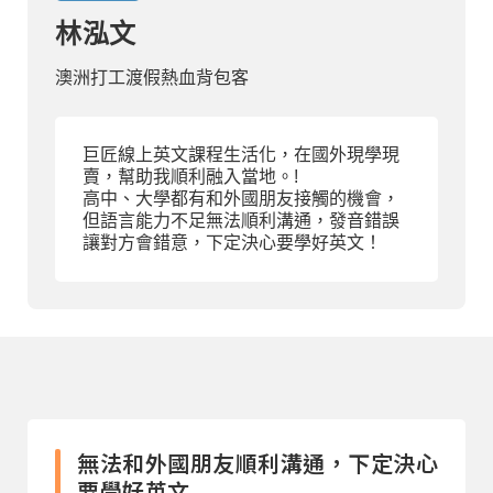
林泓文
部落格
澳洲打工渡假熱血背包客
線上體驗
巨匠線上英文課程生活化，在國外現學現
賣，幫助我順利融入當地。!
高中、大學都有和外國朋友接觸的機會，
但語言能力不足無法順利溝通，發音錯誤
讓對方會錯意，下定決心要學好英文！
部落格
粉絲團
影音頻道
無法和外國朋友順利溝通，下定決心
要學好英文