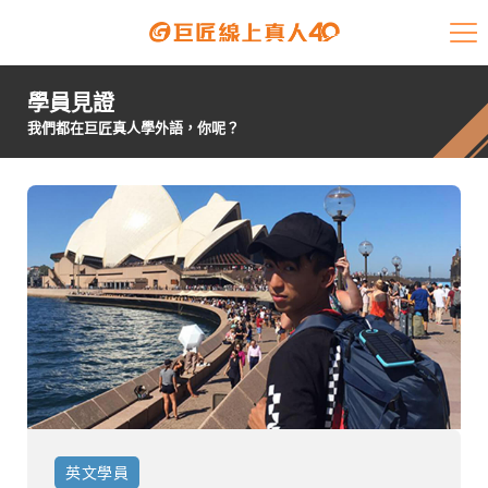
課程介紹
學員見證
學員專區
我們都在巨匠真人學外語，你呢？
開課查詢
師資陣容
學員故事
免費資源
企業客戶
就業輔導
英文
學員