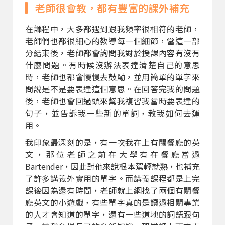
老師很會教，都有豐富的課外補充
在課程中，大多都遇到跟我頻率很相符的老師，
老師們也都很細心的教導每一個細節，當這一部
分結束後，老師都會詢問我對於授課內容有沒有
什麼問題。有時候沒辦法表達清楚自己的意思
時，老師也都會慢慢去鼓勵，並用簡單的單字來
問說是不是要表達這個意思。在回答完我的問題
後，老師也會回過頭來幫我複習我當時要表達的
句子，並告訴我一些新的單詞，教我如何去運
用。
我印象最深刻的是，有一次我在上有關餐廳的英
文，那位老師之前在大學有在餐廳當過
Bartender，因此對他來說根本駕輕就熟，也補充
了許多講義外實用的單字。而講義課程都是上完
課後因為還有時間，老師就上網找了兩個有關餐
廳英文的小遊戲，有些單字真的是讀過相關專業
的人才會知道的單字，還有一些道地的詞語跟句