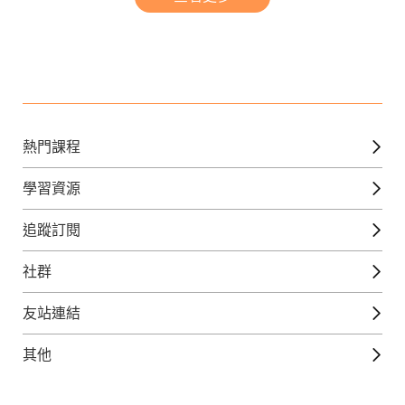
熱門課程
英文課程
學習資源
日語課程
免費線上檢定
追蹤訂閱
西班牙文課程
外語補給站
Gjun-就醬學外語
社群
韓語課程
外語瘋世界
官方Youtube
英語觀光城
法文課程
友站連結
美日語數位學院
Line@好友圈
日語觀光城
德文課程
iWorld JR
其他
韓語觀光城
兒童美語課程
巨匠電腦
契約服務
歐洲觀光城
兒童日語課程