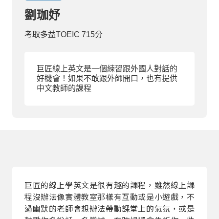
劉珈妤
部落格
考取多益TOEIC 715分
線上體驗
巨匠線上英文是一個練習跟外國人對話的
好機會！如果不敢跟外師開口，也有提供
中文教師的課程
部落格
粉絲團
影音頻道
巨匠的線上學英文是很有趣的課程，雖然線上課
程沒辦法像實體教室那樣有互動或是小遊戲，不
過幽默的老師會想辦法帶動課堂上的氣氛，或是