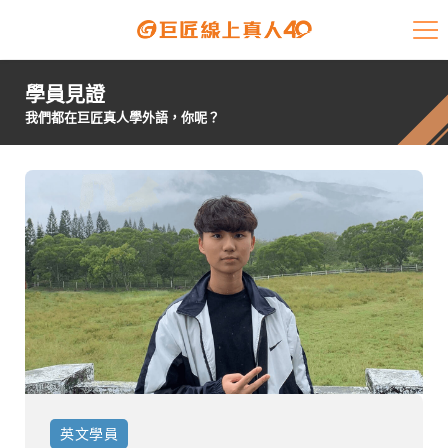
課程介紹
學員見證
學員專區
我們都在巨匠真人學外語，你呢？
開課查詢
師資陣容
學員故事
免費資源
企業客戶
就業輔導
英文
學員