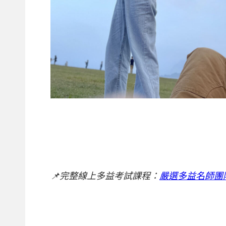
📌完整線上多益考試課程：
嚴選多益名師團