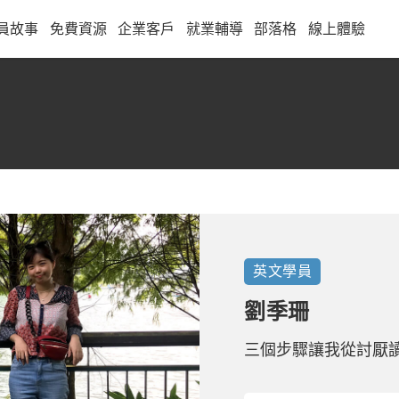
員故事
免費資源
企業客戶
就業輔導
部落格
線上體驗
英文
學員
劉季珊
三個步驟讓我從討厭