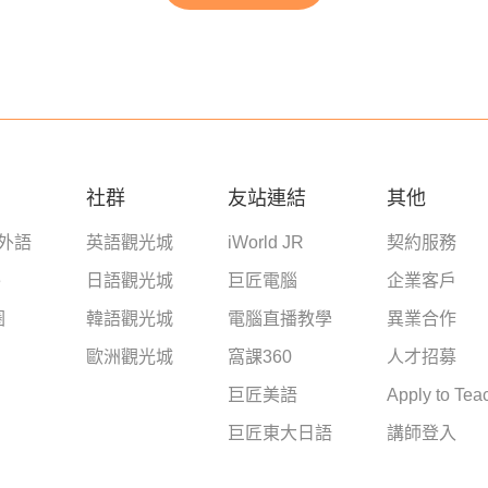
社群
友站連結
其他
學外語
英語觀光城
iWorld JR
契約服務
e
日語觀光城
巨匠電腦
企業客戶
圈
韓語觀光城
電腦直播教學
異業合作
歐洲觀光城
窩課360
人才招募
巨匠美語
Apply to Tea
巨匠東大日語
講師登入