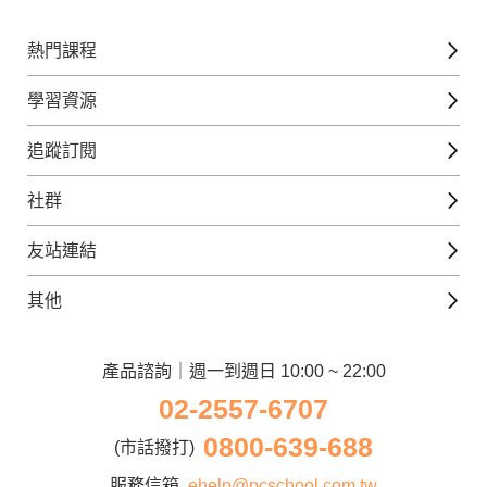
熱門課程
英文課程
學習資源
日語課程
免費線上檢定
追蹤訂閱
西班牙文課程
外語補給站
Gjun-就醬學外語
社群
韓語課程
外語瘋世界
官方Youtube
英語觀光城
法文課程
友站連結
美日語數位學院
Line@好友圈
日語觀光城
德文課程
iWorld JR
其他
韓語觀光城
兒童美語課程
巨匠電腦
契約服務
歐洲觀光城
兒童日語課程
電腦直播教學
產品諮詢｜週一到週日 10:00 ~ 22:00
企業客戶
02-2557-6707
窩課360
異業合作
0800-639-688
巨匠美語
(市話撥打)
人才招募
巨匠東大日語
服務信箱
ehelp@pcschool.com.tw