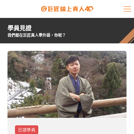
課程介紹
學員見證
學員專區
我們都在巨匠真人學外語，你呢？
開課查詢
師資陣容
學員故事
免費資源
企業客戶
就業輔導
日語
學員