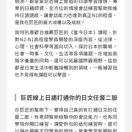
檢測，都是靠巨匠線上營造的日語學習環境、專
業的日籍師資、全方位的情境會話練習幫助我維
持日語語感，讓會話能力也達到真正N1的程度，
是我在巨匠的最大收穫以及成就！
我特別喜歡合推薦巨匠的《當今日本》課程，針
對N2-N1高程度學員開發的深度內容，從法律、
心理、社會科學等面向切入，探討日本的職場、
社會、時事、文化、生活等各項議題。在增加高
階字彙量的同時，還可以拓展國際觀視野。這些
都是日常生活中較難接觸到的領域，一般補習班
也不見得有課程可以學習。
巨匠線上日語打通你的日文任督二脈
在巨匠的幫助下，覺得自己真的有打通日文的任
督二脈，有老師幫助檢驗你的會話能力，也有同
學陪你開口練習，課堂例句的造句練習時，還可
以藉此觀察不同學員的個性，常會學習新觀點和