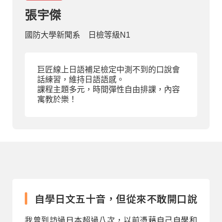
張宇傑
部落格
國防大學新聞系 日檢等級N1
線上體驗
巨匠線上日語補足檢定中測不到的口說會
話練習，維持日語語感。
課程主題多元，時間彈性自由排課，內容
寓教於樂！
部落格
粉絲團
影音頻道
自學日文五十音，但從來不敢開口說
我曾到訪過日本超過八次，以前憑藉自己自學和