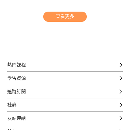
查看更多
熱門課程
英文課程
學習資源
日語課程
免費線上檢定
追蹤訂閱
西班牙文課程
外語補給站
Gjun-就醬學外語
社群
韓語課程
外語瘋世界
官方Youtube
英語觀光城
法文課程
友站連結
美日語數位學院
Line@好友圈
日語觀光城
德文課程
iWorld JR