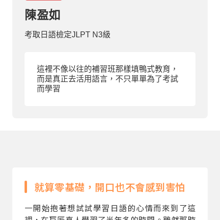
陳盈如
部落格
考取日語檢定JLPT N3級
線上體驗
這裡不像以往的補習班那樣填鴨式教育，
而是真正去活用語言，不只單單為了考試
而學習
部落格
粉絲團
影音頻道
就算零基礎，開口也不會感到害怕
一開始抱著想試試學習日語的心情而來到了這
裡，在巨匠真人學習了半年多的時間。雖然那時