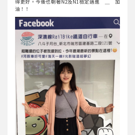
得更好。今後也朝著N2及N1檢定邁進＾＿＾加
油！！