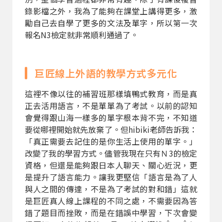
錄影檔之外，我為了能夠在課堂上講得更多，激
勵自己去自學了更多的文法及單字，所以第一次
報名N3檢定就非常順利通過了。
巨匠線上外語的教學方式多元化
這裡不像以往的補習班那樣填鴨式教育，而是真
正去活用語言，不是單單為了考試。以前的認知
會覺得跟山海一樣多的單字根本背不完，不知道
要從哪裡開始就先放棄了。但hibiki老師告訴我：
「真正需要去記住的是你生活上使用的單字。」
改變了我的學習方式。儘管我現在只有Ｎ3的檢定
資格，但還是能夠跟日本人聊天、關心近況，更
是提升了語言能力。讓我更堅信「語言是為了人
與人之間的傳達，不是為了考試的對和錯」這就
是巨匠真人線上課程的不同之處，不需要因為答
錯了題目而挫敗，而是在錯誤中學習，下次會變