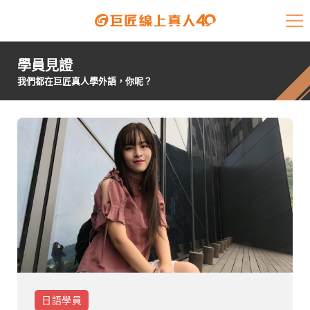
課程介紹
學員見證
學員專區
我們都在巨匠真人學外語，你呢？
開課查詢
師資陣容
學員故事
免費資源
企業客戶
就業輔導
日語
學員