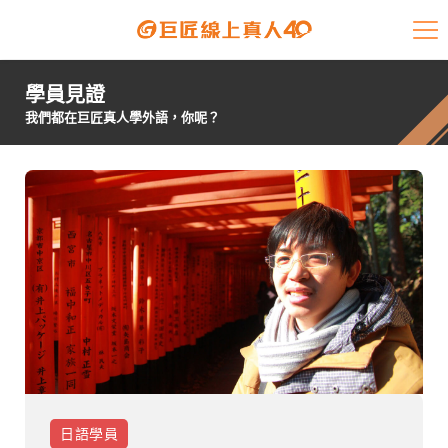
課程介紹
學員見證
學員專區
我們都在巨匠真人學外語，你呢？
開課查詢
師資陣容
學員故事
免費資源
企業客戶
就業輔導
日語
學員