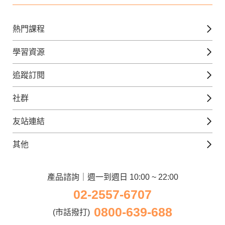
熱門課程
英文課程
學習資源
日語課程
免費線上檢定
追蹤訂閱
西班牙文課程
外語補給站
Gjun-就醬學外語
社群
韓語課程
外語瘋世界
官方Youtube
英語觀光城
法文課程
友站連結
美日語數位學院
Line@好友圈
日語觀光城
德文課程
iWorld JR
其他
韓語觀光城
兒童美語課程
巨匠電腦
契約服務
歐洲觀光城
兒童日語課程
電腦直播教學
產品諮詢｜週一到週日 10:00 ~ 22:00
企業客戶
02-2557-6707
窩課360
異業合作
0800-639-688
巨匠美語
(市話撥打)
人才招募