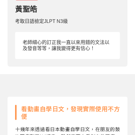
黃聖皓
部落格
考取日語檢定JLPT N3級
線上體驗
老師細心的訂正我一直以來用錯的文法以
及發音等等，讓我變得更有信心！
部落格
粉絲團
影音頻道
看動畫自學日文，發現實際使用不方
便
十幾年來透過看日本動畫自學日文，在朋友的鼓