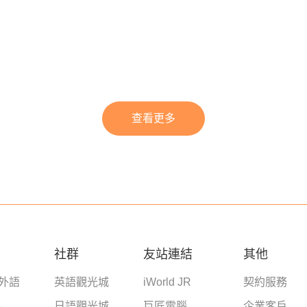
查看更多
社群
友站連結
其他
學外語
英語觀光城
iWorld JR
契約服務
e
日語觀光城
巨匠電腦
企業客戶