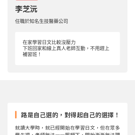
李芝沅
部落格
任職於知名生技醫藥公司
線上體驗
在家學習日文比較沒壓力
下班回家和線上真人老師互動，不用趕上
補習班！
部落格
粉絲團
影音頻道
路是自己選的，對得起自己的選擇！
就讀大學時，就已經開始在學習日文，但在眾多
學生裡，老師無法一一照顧下，開始漸漸無法理