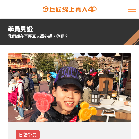
課程介紹
學員見證
學員專區
我們都在巨匠真人學外語，你呢？
開課查詢
師資陣容
學員故事
免費資源
企業客戶
就業輔導
日語
學員