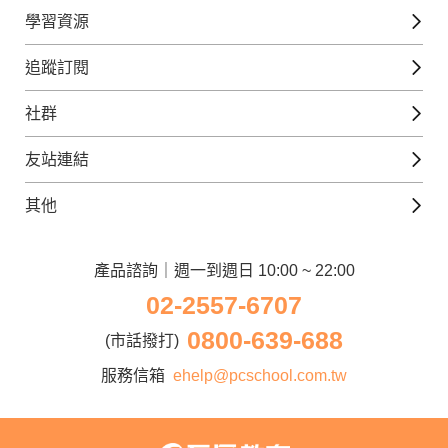
英文課程
學習資源
日語課程
免費線上檢定
追蹤訂閱
西班牙文課程
外語補給站
Gjun-就醬學外語
社群
韓語課程
外語瘋世界
官方Youtube
英語觀光城
法文課程
友站連結
美日語數位學院
Line@好友圈
日語觀光城
德文課程
iWorld JR
其他
韓語觀光城
兒童美語課程
巨匠電腦
契約服務
歐洲觀光城
兒童日語課程
電腦直播教學
產品諮詢｜週一到週日 10:00 ~ 22:00
企業客戶
02-2557-6707
窩課360
異業合作
0800-639-688
巨匠美語
(市話撥打)
人才招募
巨匠東大日語
服務信箱
ehelp@pcschool.com.tw
Apply to Teach
講師登入