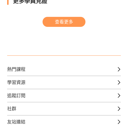
更多學員見證
查看更多
熱門課程
英文課程
學習資源
日語課程
免費線上檢定
追蹤訂閱
西班牙文課程
外語補給站
Gjun-就醬學外語
社群
韓語課程
外語瘋世界
官方Youtube
英語觀光城
法文課程
友站連結
美日語數位學院
Line@好友圈