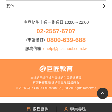
日語觀光城
德文課程
iWorld JR
其他
韓語觀光城
兒童美語課程
巨匠電腦
契約服務
歐洲觀光城
兒童日語課程
電腦直播教學
產品諮詢｜週一到週日 10:00 ~ 22:00
企業客戶
02-2557-6707
窩課360
異業合作
0800-639-688
巨匠美語
(市話撥打)
人才招募
巨匠東大日語
服務信箱
ehelp@pcschool.com.tw
Apply to Teach
講師登入
本網站已經依據台灣網站內容分級管理
巨匠教育集團 外語事業群 版權所有
© 2026 Gjun Cloud Education Co., Ltd. All Rights Reserved
學員專區
課程諮詢