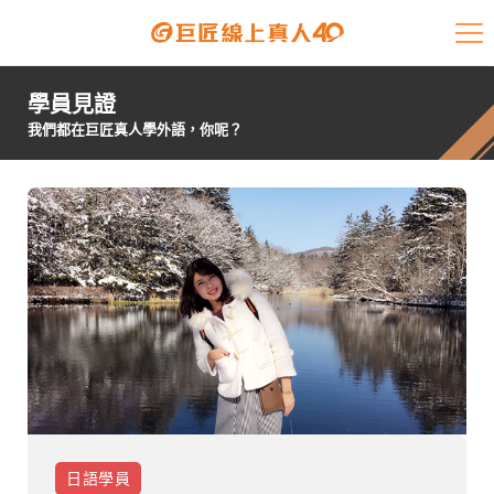
課程介紹
學員見證
學員專區
我們都在巨匠真人學外語，你呢？
開課查詢
師資陣容
學員故事
免費資源
企業客戶
就業輔導
日語
學員