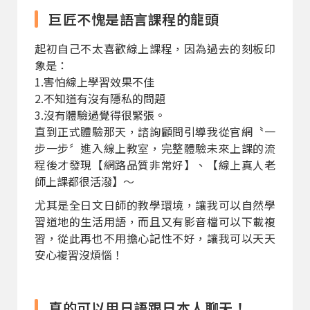
巨匠不愧是語言課程的龍頭
起初自己不太喜歡線上課程，因為過去的刻板印
象是：
1.害怕線上學習效果不佳
2.不知道有沒有隱私的問題
3.沒有體驗過覺得很緊張。
直到正式體驗那天，諮詢顧問引導我從官網〝一
步一步〞進入線上教室，完整體驗未來上課的流
程後才發現【網路品質非常好】、【線上真人老
師上課都很活潑】～
尤其是全日文日師的教學環境，讓我可以自然學
習道地的生活用語，而且又有影音檔可以下載複
習，從此再也不用擔心記性不好，讓我可以天天
安心複習沒煩惱！
真的可以用日語跟日本人聊天！