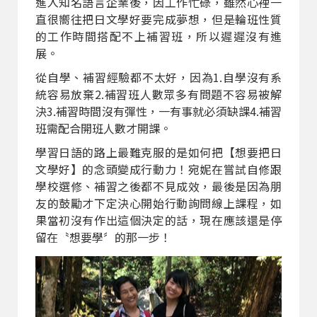
進入知名語言企業後，因工作忙碌，雖然心裡一
直很嚮往把日文學好要完成夢想，但是輪班性質
的工作時間搭配不上補習班，所以遲遲沒有進
展。
從自學、補習經驗都不太好，因為1.自學沒有系
統容易放棄2.補習班人數眾多有問題不容易被解
決3.補習時間沒有彈性，一有事就必須缺課4.補習
班需配合開班人數才開課。
學習日語的路上最難克服的是如何把【想要把日
文學好】的念頭變成行動力！宛妮在嘗試自修跟
學校選修、補習之後都不見成效，最後是因為朋
友的鼓勵才下定決心開始行動詢問線上課程，如
果當初沒有作出這個決定的話，現在應該還是停
留在〝想要學〞的那一步！