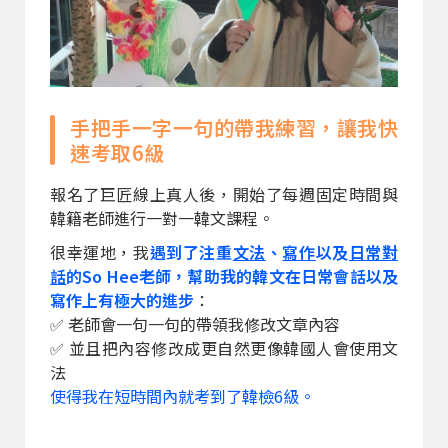
手把手一字一句的帶我練習，讓我快
速考取6級
報名了巨匠線上真人後，開始了每週固定時間與
韓籍老師進行一對一韓文課程。
很幸運地，我
遇到了注重
文法
、
寫作
以及
日常對
話
的So Hee老師，幫助我的韓文在日常會話以及
寫作上有極大的進步
：
✅ 老師會一句一句的帶領我修改文章內容
✅ 並且把內容修改成更自然更像韓國人會使用文
法
使得我在短時間內就考到了韓檢6級。