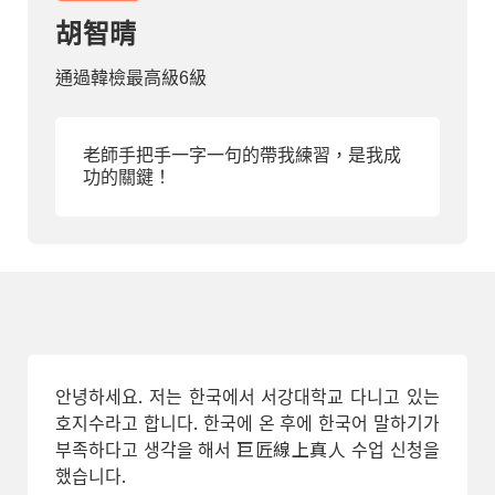
胡智晴
部落格
通過韓檢最高級6級
線上體驗
老師手把手一字一句的帶我練習，是我成
功的關鍵！
部落格
粉絲團
影音頻道
안녕하세요. 저는 한국에서 서강대학교 다니고 있는
호지수라고 합니다. 한국에 온 후에 한국어 말하기가
부족하다고 생각을 해서 巨匠線上真人 수업 신청을
했습니다.