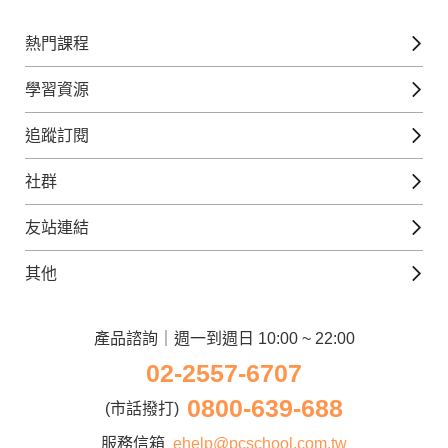
熱門課程
英文課程
學習資源
日語課程
免費線上檢定
追蹤訂閱
西班牙文課程
外語補給站
Gjun-就醬學外語
社群
韓語課程
外語瘋世界
官方Youtube
英語觀光城
法文課程
友站連結
美日語數位學院
Line@好友圈
日語觀光城
德文課程
iWorld JR
其他
韓語觀光城
兒童美語課程
巨匠電腦
契約服務
歐洲觀光城
兒童日語課程
電腦直播教學
產品諮詢｜週一到週日 10:00 ~ 22:00
企業客戶
02-2557-6707
窩課360
異業合作
0800-639-688
巨匠美語
(市話撥打)
人才招募
巨匠東大日語
服務信箱
ehelp@pcschool.com.tw