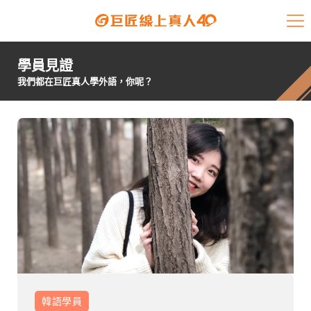
課程介紹
學員見證
學員專區
我們都在巨匠真人學外語，你呢？
開課查詢
師資陣容
學員故事
免費資源
企業客戶
就業輔導
韓語
學員