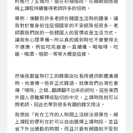
約進行了五個月，還在初級階段，在韓期間透過
線上課程持續獲得老師許多的協助。
舉例：像聽到許多老師在韓國生活時的趣事，讓
我對於隻身前往這個國家的不安感降低很多，老
師跟我們說的一些韓國人的習慣或是生活方式，
讓我有心理準備～所以真的遇到時也不會覺得太
不適應，例如吃完飯會一直續攤，喝咖啡、吃
飯、喝酒、唱歌…等等大概是這樣。
然後我跟當時打工的韓服店社長用通訊軟體溝通
時，他會傳一些非正式韓語，就像我們台灣也會
傳「嘿呀」之類...翻譯翻不出來的詞句，這些東西
外國人很難解釋成貼切的中文，上課時我就可以
問老師，因此也學到很多有趣的韓文用法。
我想說「有在工作的人時間上沒辦法很彈性，線
上課程的便利在於可以自由選擇上課時段，並且
省下外出通勤的時間，而且只要有網路就不受到