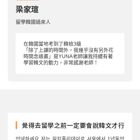
梁家瑄
部落格
留學韓國過來人
線上體驗
在韓國當地考到了韓檢3級
「除了上課的時間外，我幾乎沒有另外花
時間念過書」是YUNA老師讓我持續有著
學習韓文的動力，非常感謝老師！
部落格
粉絲團
影音頻道
覺得去留學之前一定要會說韓文才行
안녕하세요 저는 워킹홀리데이로 서울에서 1년동안