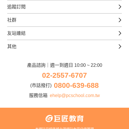
日語課程
免費線上檢定
追蹤訂閱
西班牙文課程
外語補給站
Gjun-就醬學外語
社群
韓語課程
外語瘋世界
官方Youtube
英語觀光城
法文課程
友站連結
美日語數位學院
Line@好友圈
日語觀光城
德文課程
iWorld JR
其他
韓語觀光城
兒童美語課程
巨匠電腦
契約服務
歐洲觀光城
兒童日語課程
電腦直播教學
產品諮詢｜週一到週日 10:00 ~ 22:00
企業客戶
02-2557-6707
窩課360
異業合作
0800-639-688
巨匠美語
(市話撥打)
人才招募
巨匠東大日語
服務信箱
ehelp@pcschool.com.tw
Apply to Teach
講師登入