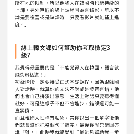
所在地的限制，所以像我人在韓國時也能持續的
上課。另外巨匠的線上課程因為有錄影，所以不
論是要複習或是缺課時，只要看影片就能補上進
度。」
線上韓文課如何幫助你考取檢定3
級?
我覺得最重要的是「不能覺得人在韓國，語言就
能突飛猛進！」
初級階段一定要接受正式基礎課程，因為跟韓國
人對話時，就算你的文法不對或是發音有錯，他
們也會自己拼湊出意思，生活上對話只要聽得懂
就好，可是這樣子不但不會進步，錯誤還可能一
直累積。
而且韓國人性格有點急，當你說出一個單字後他
們就會幫你把整個句子補完，最後你就只能回答
說「對。」此時我就警覺到“最能夠幫助我一步