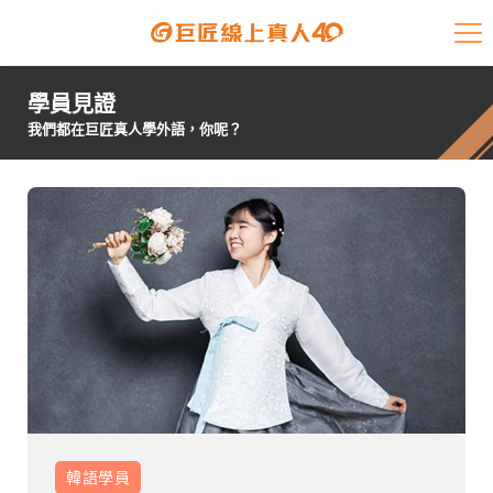
課程介紹
學員見證
學員專區
我們都在巨匠真人學外語，你呢？
開課查詢
師資陣容
學員故事
免費資源
企業客戶
就業輔導
韓語
學員