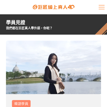
課程介紹
學員見證
學員專區
我們都在巨匠真人學外語，你呢？
開課查詢
師資陣容
學員故事
免費資源
企業客戶
就業輔導
韓語
學員