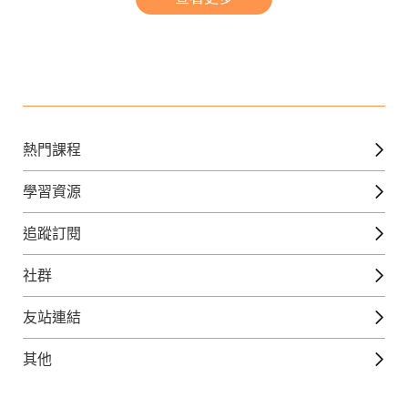
熱門課程
英文課程
學習資源
日語課程
免費線上檢定
追蹤訂閱
西班牙文課程
外語補給站
Gjun-就醬學外語
社群
韓語課程
外語瘋世界
官方Youtube
英語觀光城
法文課程
友站連結
美日語數位學院
Line@好友圈
日語觀光城
德文課程
iWorld JR
其他
韓語觀光城
兒童美語課程
巨匠電腦
契約服務
歐洲觀光城