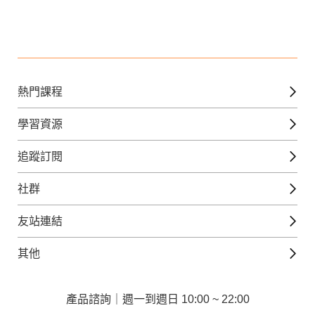
熱門課程
英文課程
學習資源
日語課程
免費線上檢定
追蹤訂閱
西班牙文課程
外語補給站
Gjun-就醬學外語
社群
韓語課程
外語瘋世界
官方Youtube
英語觀光城
法文課程
友站連結
美日語數位學院
Line@好友圈
日語觀光城
德文課程
iWorld JR
其他
韓語觀光城
兒童美語課程
巨匠電腦
契約服務
歐洲觀光城
兒童日語課程
電腦直播教學
產品諮詢｜週一到週日 10:00 ~ 22:00
企業客戶