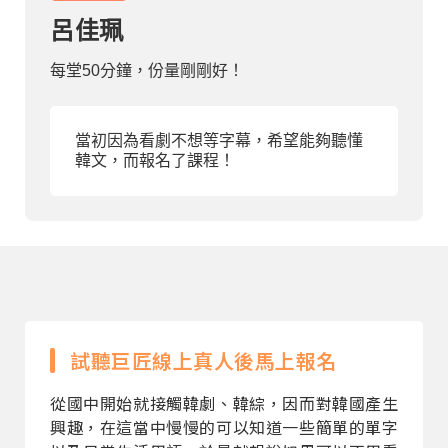
呂佳珮
部落格
每堂50分鐘，份量剛剛好！
線上體驗
當初因為看劇不想等字幕，希望能夠聽懂
韓文，而報名了課程！
部落格
粉絲團
影音頻道
試聽巨匠線上真人後馬上報名
從國中開始就接觸韓劇、韓綜，因而對韓國產生
興趣，在這當中慢慢的可以知道一些簡單的單字