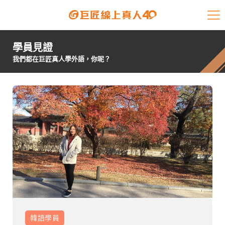
課程介紹
學員見證
學員專區
我們都在巨匠真人學外語，你呢？
開課查詢
師資陣容
學員故事
免費資源
企業客戶
就業輔導
韓語
學員