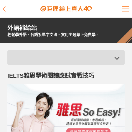
課程介紹
外語補給站
學員專區
輕鬆學外語，各語系單字文法、實用主題線上免費學。
開課查詢
師資陣容
IELTS雅思學術閱讀應試實戰技巧
學員故事
免費資源
企業客戶
就業輔導