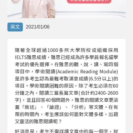
部落格
線上體驗
英文
2021/01/06
隨著全球超過1000多所大學院校或組織採用
IELTS雅思成績，雅思已經成為許多學員報名留學
考試的優先選擇。在雅思的聽、說、讀、寫四個
項目中，學術閱讀(Academic Reading Module)
是許多考生認為最難考取滿意成績(6.5分以上)的
部落格
粉絲團
影音頻道
項目。學術閱讀困難的原因，除了考生必須在60
分鐘之內，閱讀三篇長篇文章(合計約2400-2600
字)，並且回答40個問題外，雅思的閱讀文章更涵
蓋「敘述」、「論證」、「分析」等文體。在有
限的時間內，考生應該如何面對文體多樣，出題
又靈活的雅思閱讀呢？
好消息是，考生不需詳讀文章中的每一個字，就