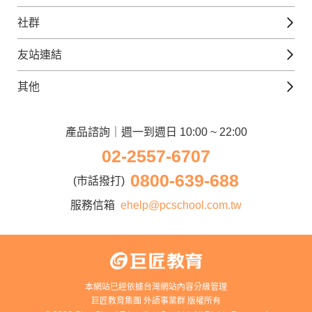
西班牙文課程
外語補給站
Gjun-就醬學外語
社群
韓語課程
外語瘋世界
官方Youtube
英語觀光城
法文課程
友站連結
美日語數位學院
Line@好友圈
日語觀光城
德文課程
iWorld JR
其他
韓語觀光城
兒童美語課程
巨匠電腦
契約服務
歐洲觀光城
兒童日語課程
電腦直播教學
產品諮詢｜週一到週日 10:00 ~ 22:00
企業客戶
02-2557-6707
窩課360
異業合作
0800-639-688
巨匠美語
(市話撥打)
人才招募
巨匠東大日語
服務信箱
ehelp@pcschool.com.tw
Apply to Teach
講師登入
本網站已經依據台灣網站內容分級管理
巨匠教育集團 外語事業群 版權所有