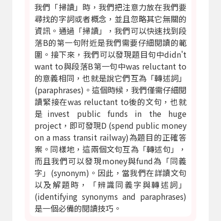
我們「掃讀」時，我們把注意力放在我們要
尋找的字詞或者概念，並且忽略其它無關的
資訊。通過「掃讀」，我們可以快速找到段
落B的第一句附近是我們需要仔細閱讀的範
圍。接下來，我們可以發現題目句中didn't
want to與段落B第一句中was reluctant to
的意義相同，也就是說它們互為「轉述詞」
(paraphrases)。這個時候，我們僅需仔細閱
讀緊接在was reluctant to後的文句，也就
是invest public funds in the huge
project，即可發現D (spend public money
on a mass transit railway)為題目的正確答
案。同樣地，這兩個文句互為「轉述句」，
而且我們可以發現money與fund為「同義
字」(synonym)。因此，當我們在詳讀文句
以及解題時，「辨識同義字與轉述詞」
(identifying synonyms and paraphrases)
是一個必備的閱讀技巧。