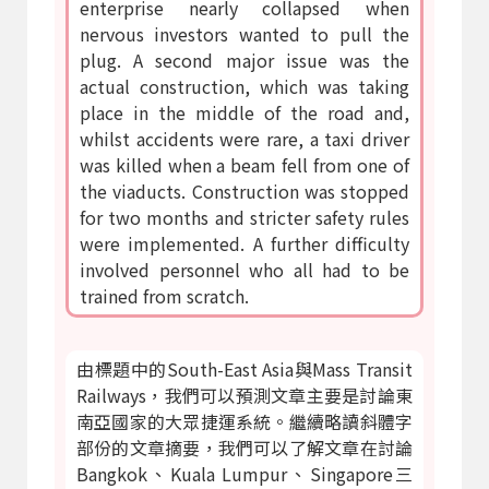
enterprise nearly collapsed when
nervous investors wanted to pull the
plug. A second major issue was the
actual construction, which was taking
place in the middle of the road and,
whilst accidents were rare, a taxi driver
was killed when a beam fell from one of
the viaducts. Construction was stopped
for two months and stricter safety rules
were implemented. A further difficulty
involved personnel who all had to be
trained from scratch.
由標題中的South-East Asia與Mass Transit
Railways，我們可以預測文章主要是討論東
南亞國家的大眾捷運系統。繼續略讀斜體字
部份的文章摘要，我們可以了解文章在討論
Bangkok、Kuala Lumpur、Singapore三