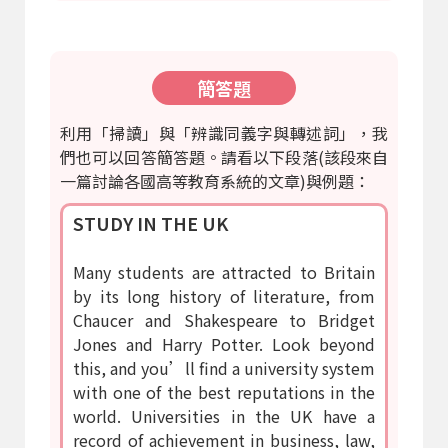
簡答題
利用「掃讀」與「辨識同義字與轉述詞」，我
們也可以回答簡答題。請看以下段落(該段來自
一篇討論各國高等教育系統的文章)與例題：
STUDY IN THE UK
Many students are attracted to Britain
by its long history of literature, from
Chaucer and Shakespeare to Bridget
Jones and Harry Potter. Look beyond
this, and you’ll find a university system
with one of the best reputations in the
world. Universities in the UK have a
record of achievement in business, law,