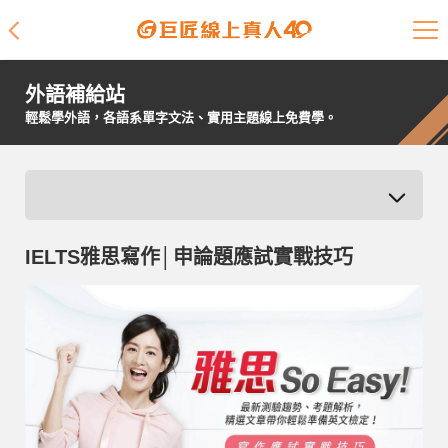
課程介紹
外語補給站
學員專區
輕鬆學外語，各語系單字文法、實用主題線上免費學。
開課查詢
師資陣容
IELTS雅思寫作│申論題應試實戰技巧
學員故事
免費資源
企業客戶
就業輔導