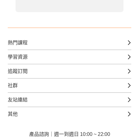
熱門課程
英文課程
學習資源
日語課程
免費線上檢定
追蹤訂閱
西班牙文課程
外語補給站
Gjun-就醬學外語
社群
韓語課程
外語瘋世界
官方Youtube
英語觀光城
法文課程
友站連結
美日語數位學院
Line@好友圈
日語觀光城
德文課程
iWorld JR
其他
韓語觀光城
兒童美語課程
巨匠電腦
契約服務
歐洲觀光城
兒童日語課程
電腦直播教學
產品諮詢｜週一到週日 10:00 ~ 22:00
企業客戶