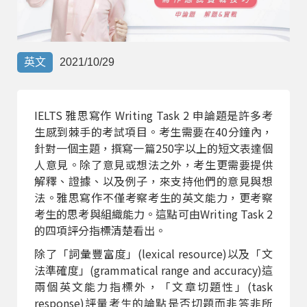
部落格
線上體驗
英文
2021/10/29
IELTS 雅思寫作 Writing Task 2 申論題是許多考
生感到棘手的考試項目。考生需要在40分鐘內，
針對一個主題，撰寫一篇250字以上的短文表達個
人意見。除了意見或想法之外，考生更需要提供
解釋、證據、以及例子，來支持他們的意見與想
部落格
粉絲團
影音頻道
法。雅思寫作不僅考察考生的英文能力，更考察
考生的思考與組織能力。這點可由Writing Task 2
的四項評分指標清楚看出。
除了「詞彙豐富度」(lexical resource)以及「文
法準確度」(grammatical range and accuracy)這
兩個英文能力指標外，「文章切題性」(task
response)評量考生的論點是否切題而非答非所