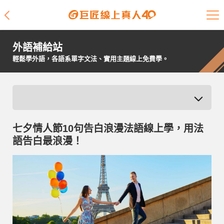
課程介紹
外語補給站
學員專區
輕鬆學外語，各語系單字文法、實用主題線上免費學。
開課查詢
師資陣容
七夕情人節10句告白浪漫法語線上學，用法
學員故事
語告白最浪漫！
免費資源
企業客戶
就業輔導