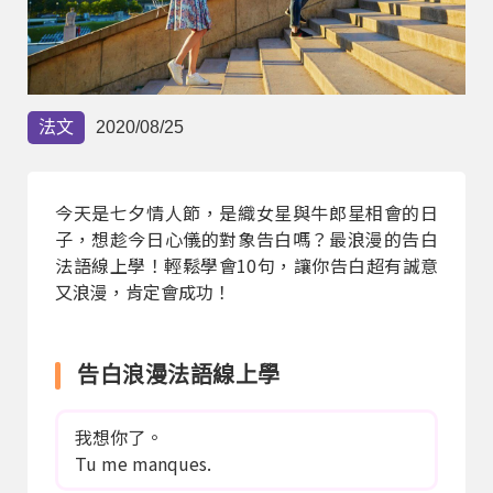
部落格
線上體驗
法文
2020/08/25
今天是七夕情人節，是織女星與牛郎星相會的日
子，想趁今日心儀的對象告白嗎？最浪漫的告白
法語線上學！輕鬆學會10句，讓你告白超有誠意
又浪漫，肯定會成功！
部落格
粉絲團
影音頻道
告白浪漫法語線上學
我想你了。
Tu me manques.