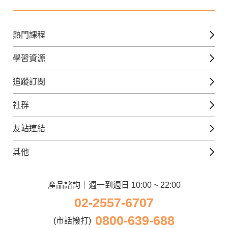
熱門課程
英文課程
學習資源
日語課程
免費線上檢定
追蹤訂閱
西班牙文課程
外語補給站
Gjun-就醬學外語
社群
韓語課程
外語瘋世界
官方Youtube
英語觀光城
法文課程
友站連結
美日語數位學院
Line@好友圈
日語觀光城
德文課程
iWorld JR
其他
韓語觀光城
兒童美語課程
巨匠電腦
契約服務
歐洲觀光城
兒童日語課程
電腦直播教學
產品諮詢｜週一到週日 10:00 ~ 22:00
企業客戶
02-2557-6707
窩課360
異業合作
0800-639-688
巨匠美語
(市話撥打)
人才招募