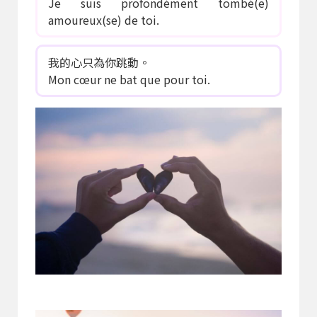
Je suis profondément tombé(e)
amoureux(se) de toi.
我的心只為你跳動。
Mon cœur ne bat que pour toi.