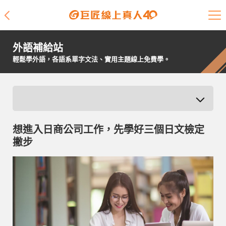
課程介紹
外語補給站
學員專區
輕鬆學外語，各語系單字文法、實用主題線上免費學。
開課查詢
師資陣容
想進入日商公司工作，先學好三個日文檢定
學員故事
撇步
免費資源
企業客戶
就業輔導