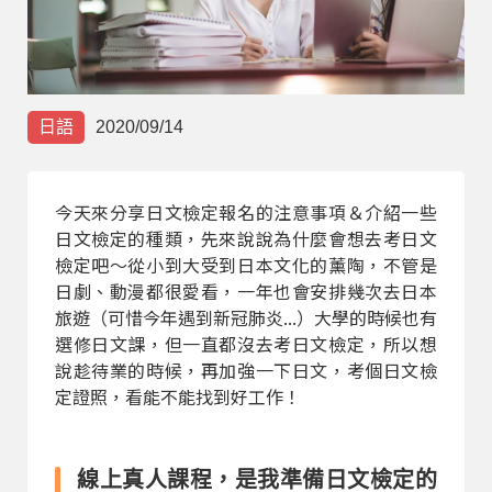
部落格
線上體驗
日語
2020/09/14
今天來分享日文檢定報名的注意事項＆介紹一些
日文檢定的種類，先來說說為什麼會想去考日文
檢定吧～從小到大受到日本文化的薰陶，不管是
日劇、動漫都很愛看，一年也會安排幾次去日本
部落格
粉絲團
影音頻道
旅遊（可惜今年遇到新冠肺炎...）大學的時候也有
選修日文課，但一直都沒去考日文檢定，所以想
說趁待業的時候，再加強一下日文，考個日文檢
定證照，看能不能找到好工作！
線上真人課程，是我準備日文檢定的