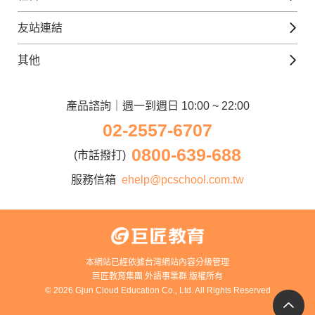
韓語課程
外語瘋世界
官方Youtube
英語觀光城
法文課程
友站連結
美日語數位學院
Line@好友圈
日語觀光城
德文課程
iWorld JR
其他
韓語觀光城
兒童美語課程
巨匠電腦
契約服務
歐洲觀光城
兒童日語課程
電腦直播教學
產品諮詢｜週一到週日 10:00 ~ 22:00
企業客戶
02-2557-6707
窩課360
異業合作
0800-639-688
巨匠美語
(市話撥打)
人才招募
巨匠東大日語
服務信箱
ehelp@pcschool.com.tw
Apply to Teach
講師登入
本網站已經依據台灣網站內容分級管理
巨匠教育集團 外語事業群 版權所有
© 2026 Gjun Cloud Education Co., Ltd. All Rights Reserved