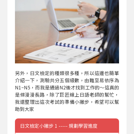
另外，日文檢定的種類很多種，所以這邊也簡單
介紹一下，測驗共分五個級數，由難至易依序為
N1~N5，而我是通過N2後才找到工作的～這真的
是條漫漫長路，除了巨匠線上日語老師的幫忙，
我還整理出這次考試的準備小撇步，希望可以幫
助到大家
日文檢定小撇步 1 ----- 規劃學習進度