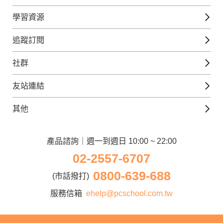
英文課程
學習資源
日語課程
免費線上檢定
追蹤訂閱
西班牙文課程
外語補給站
Gjun-就醬學外語
社群
韓語課程
外語瘋世界
官方Youtube
英語觀光城
法文課程
友站連結
美日語數位學院
Line@好友圈
日語觀光城
德文課程
iWorld JR
其他
韓語觀光城
兒童美語課程
巨匠電腦
契約服務
歐洲觀光城
兒童日語課程
電腦直播教學
產品諮詢｜週一到週日 10:00 ~ 22:00
企業客戶
02-2557-6707
窩課360
異業合作
0800-639-688
巨匠美語
(市話撥打)
人才招募
巨匠東大日語
服務信箱
ehelp@pcschool.com.tw
Apply to Teach
講師登入