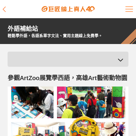
課程介紹
外語補給站
學員專區
輕鬆學外語，各語系單字文法、實用主題線上免費學。
開課查詢
師資陣容
參觀ArtZoo展覽學西語，高雄Art藝術動物園
學員故事
免費資源
企業客戶
就業輔導