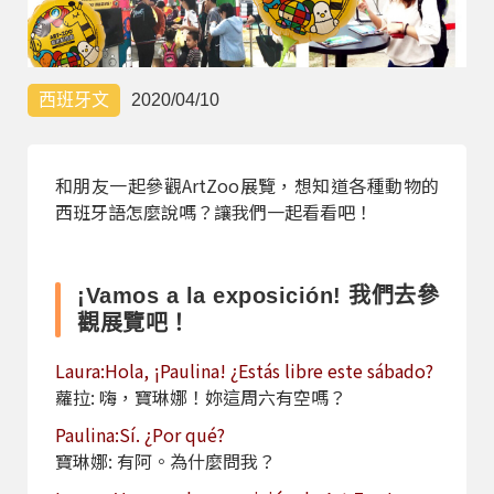
部落格
線上體驗
西班牙文
2020/04/10
和朋友一起參觀ArtZoo展覽，想知道各種動物的
西班牙語怎麼說嗎？讓我們一起看看吧！
部落格
粉絲團
影音頻道
¡Vamos a la exposición! 我們去參
觀展覽吧！
Laura:Hola, ¡Paulina! ¿Estás libre este sábado?
蘿拉: 嗨，寶琳娜！妳這周六有空嗎？
Paulina:Sí. ¿Por qué?
寶琳娜: 有阿。為什麼問我？