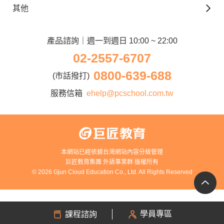
德文課程
iWorld JR
其他
韓語觀光城
兒童美語課程
巨匠電腦
契約服務
歐洲觀光城
兒童日語課程
電腦直播教學
產品諮詢｜週一到週日 10:00 ~ 22:00
企業客戶
02-2557-6707
窩課360
異業合作
0800-639-688
巨匠美語
(市話撥打)
人才招募
巨匠東大日語
服務信箱
ehelp@pcschool.com.tw
Apply to Teach
講師登入
本網站已經依據台灣網站內容分級管理
巨匠教育集團 外語事業群 版權所有
© 2026 Gjun Cloud Education Co., Ltd. All Rights Reserved
學員專區
課程諮詢