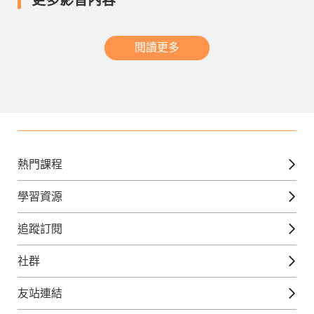
更多影音內容
閱讀更多
熱門課程
英文課程
學習資源
日語課程
免費線上檢定
追蹤訂閱
西班牙文課程
外語補給站
Gjun-就醬學外語
社群
韓語課程
外語瘋世界
官方Youtube
英語觀光城
法文課程
友站連結
美日語數位學院
Line@好友圈
日語觀光城