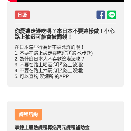
部落格
日語
線上體驗
你愛邊走邊吃嗎？來日本不要這樣做！小心
路上抽菸可能會被罰錢！
在日本這些行為是不被允許的哦！
1. 不要在路上邊走邊吃(🇯🇵食べ歩き)
2. 為什麼日本人不喜歡邊走邊吃？
3. 不要在路上喝酒(🇯🇵路上飲酒)
4. 不要在路上抽菸(🇯🇵路上喫煙)
5. 可以查詢 喫煙所 的APP
部落格
粉絲團
影音頻道
課程諮詢
享線上體驗課程再送萬元課程補助金