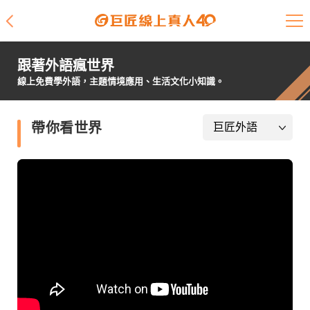
課程介紹
跟著外語瘋世界
學員專區
線上免費學外語，主題情境應用、生活文化小知識。
開課查詢
帶你看世界
師資陣容
學員故事
免費資源
企業客戶
就業輔導