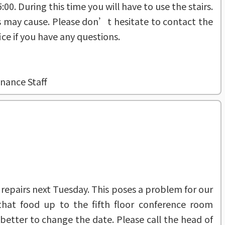
00. During this time you will have to use the stairs.
is may cause. Please don’t hesitate to contact the
ce if you have any questions.
nance Staff
repairs next Tuesday. This poses a problem for our
hat food up to the fifth floor conference room
better to change the date. Please call the head of