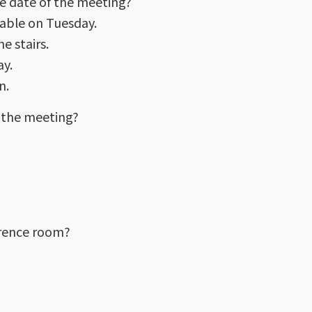
e date of the meeting?
lable on Tuesday.
e stairs.
y.
n.
 the meeting?
erence room?