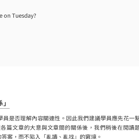
ve on Tuesday?
係」
驗學員是否理解內容關連性。因此我們建議學員應先花一
握各篇文章的大意與文章間的關係後，我們稍後在閱讀
的答案，而不陷入「亂讀、亂找」的窘境。