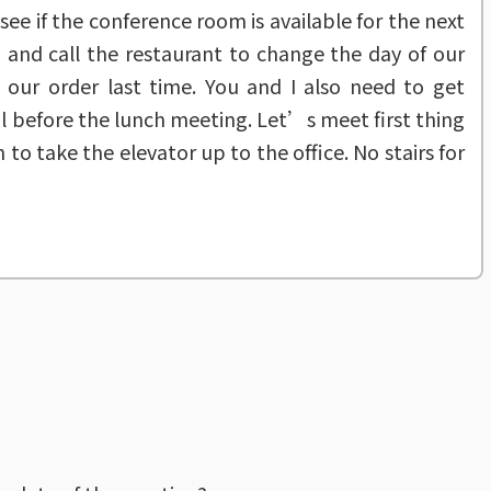
ee if the conference room is available for the next
d and call the restaurant to change the day of our
k our order last time. You and I also need to get
l before the lunch meeting. Let’s meet first thing
 to take the elevator up to the office. No stairs for