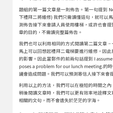
題組的第一篇文章是一則佈告。第一句提到 Next Tuesday, 
下禮拜二將維修) 我們只需讀懂這句，就可以
測佈告接下來會請人員使用樓梯，或許也會提
章的目的，不需讀完整篇佈告。
我們也可以利用相同的方式閱讀第二篇文章 − 一封
馬上可以回想起禮拜二電梯要進行維修，因此
的影響。因此當郵件的前兩句話提到 I assume you saw t
poses a problem for our lunch 
議會造成問題。我們可以預測寄信人接下來會
利用以上的方法，我們可以在極短的時間之內
稍後閱讀文章時，我們可以更有效率地詮釋文
相關的文句，而不會遺失於茫茫的字海。