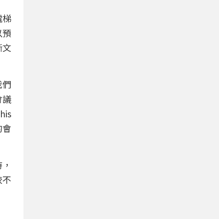
(電梯
以預
斷文
我們
會議
his
的會
時，
較不