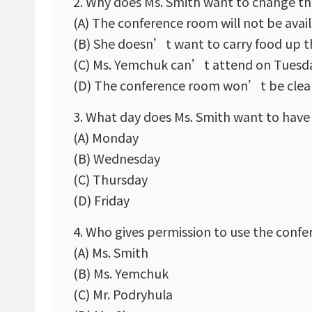
2. Why does Ms. Smith want to change th
(A) The conference room will not be avai
(B) She doesn’t want to carry food up th
(C) Ms. Yemchuk can’t attend on Tuesda
(D) The conference room won’t be clea
3. What day does Ms. Smith want to have
(A) Monday
(B) Wednesday
(C) Thursday
(D) Friday
4. Who gives permission to use the conf
(A) Ms. Smith
(B) Ms. Yemchuk
(C) Mr. Podryhula