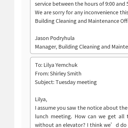
service between the hours of 9:00 and 5:
We are sorry for any inconvenience th
Building Cleaning and Maintenance Offi
Jason Podryhula
Manager, Building Cleaning and Mainte
To: Lilya Yemchuk
From: Shirley Smith
Subject: Tuesday meeting
Lilya,
I assume you saw the notice about the 
lunch meeting. How can we get all t
without an elevator? I think we’d do 