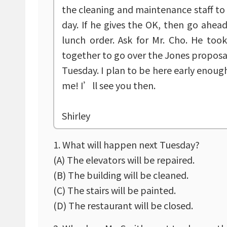
the cleaning and maintenance staff to s
day. If he gives the OK, then go ahea
lunch order. Ask for Mr. Cho. He too
together to go over the Jones proposa
Tuesday. I plan to be here early enough
me! I’ll see you then.
Shirley
1. What will happen next Tuesday?
(A) The elevators will be repaired.
(B) The building will be cleaned.
(C) The stairs will be painted.
(D) The restaurant will be closed.