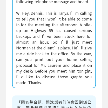
following telephone message and board.
W: Hey, Dennis. This is Tanya. I’m calling
to tell you that I won’t be able to come
in for the meeting this afternoon. A pile-
up on Highway 65 has caused serious
backups and I’ve been stuck here for
almost an hour. So I’ll just meet
Norman at the client’s place. He’ll give
me a ride back to the office. By the way,
can you print out your home selling
proposal for Mr. Laurens and place it on
my desk? Before you meet him tonight,
I’d like to discuss those graphs you
made. Thanks.
「圖表整合題」問說話者何時會回到辦公
室，因此我們必須把注意力放在外出的