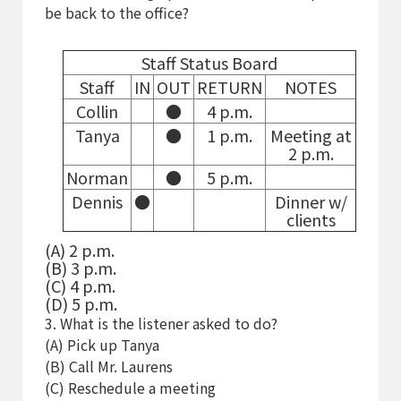
be back to the office?
Staff Status Board
Staff
IN
OUT
RETURN
NOTES
Collin
●
4 p.m.
Tanya
●
1 p.m.
Meeting at
2 p.m.
Norman
●
5 p.m.
Dennis
●
Dinner w/
clients
(A) 2 p.m.
(B) 3 p.m.
(C) 4 p.m.
(D) 5 p.m.
3. What is the listener asked to do?
(A) Pick up Tanya
(B) Call Mr. Laurens
(C) Reschedule a meeting