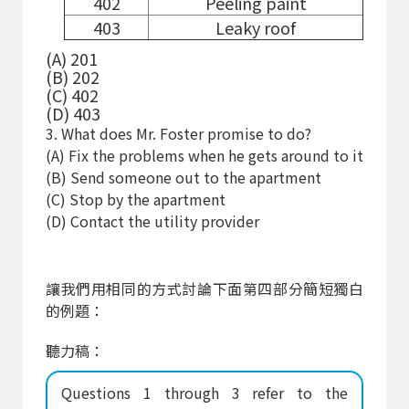
402
Peeling paint
403
Leaky roof
(A) 201
(B) 202
(C) 402
(D) 403
3. What does Mr. Foster promise to do?
(A) Fix the problems when he gets around to it
(B) Send someone out to the apartment
(C) Stop by the apartment
(D) Contact the utility provider
讓我們用相同的方式討論下面第四部分簡短獨白
的例題：
聽力稿：
Questions 1 through 3 refer to the