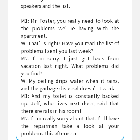
speakers and the list.
M1: Mr. Foster, you really need to look at
the problems we’re having with the
apartment.
W: That’s right! Have you read the list of
problems I sent you last week?
M2: I’m sorry. I just got back from
vacation last night. What problems did
you find?
W: My ceiling drips water when it rains,
and the garbage disposal doesn’t work.
M1: And my toilet is constantly backed
up. Jeff, who lives next door, said that
there are rats in his room!
M2: I’m really sorry about that. I’ll have
the repairman take a look at your
problems this afternoon.