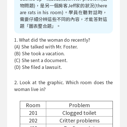
物問題)，是另一個房客Jeff家的狀況(there
are rats in his room)。學員在聽對話時，
需要仔細分辨這些不同的內容，才能答對這
題「圖表整合題」。
1. What did the woman do recently?
(A) She talked with Mr. Foster.
(B) She took a vacation.
(C) She sent a document.
(D) She filed a lawsuit.
2. Look at the graphic. Which room does the
woman live in?
Room
Problem
201
Clogged toilet
202
Critter problems