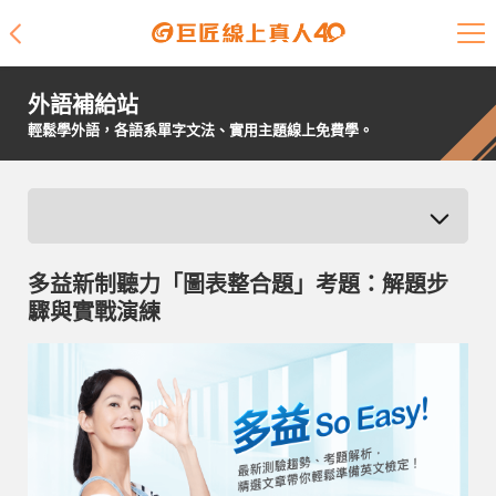
課程介紹
外語補給站
學員專區
輕鬆學外語，各語系單字文法、實用主題線上免費學。
開課查詢
師資陣容
多益新制聽力「圖表整合題」考題：解題步
學員故事
驟與實戰演練
免費資源
企業客戶
就業輔導