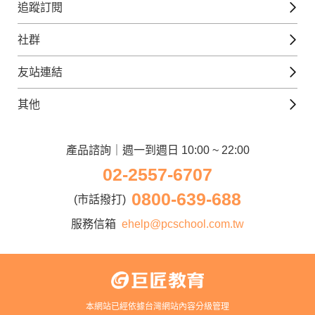
免費線上檢定
追蹤訂閱
西班牙文課程
外語補給站
Gjun-就醬學外語
社群
韓語課程
外語瘋世界
官方Youtube
英語觀光城
法文課程
友站連結
美日語數位學院
Line@好友圈
日語觀光城
德文課程
iWorld JR
其他
韓語觀光城
兒童美語課程
巨匠電腦
契約服務
歐洲觀光城
兒童日語課程
電腦直播教學
產品諮詢｜週一到週日 10:00 ~ 22:00
企業客戶
02-2557-6707
窩課360
異業合作
0800-639-688
巨匠美語
(市話撥打)
人才招募
巨匠東大日語
服務信箱
ehelp@pcschool.com.tw
Apply to Teach
講師登入
本網站已經依據台灣網站內容分級管理