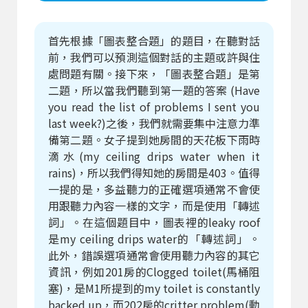
首先根據「圖表整合題」的題目，在聽對話
前，我們可以預測這個對話的主題或許與住
處問題有關。接下來，「圖表整合題」是第
二題，所以當我們聽到第一題的答案 (Have
you read the list of problems I sent you
last week?)之後，我們就需要集中注意力準
備第二題。女子提到她房間的天花板下雨時
滴水(my ceiling drips water when it
rains)，所以我們得知她的房間是403。值得
一提的是，多益聽力的正確選項通常不會使
用跟聽力內容一樣的文字，而是使用「轉述
詞」。在這個題目中，圖表裡的leaky roof
是my ceiling drips water的「轉述詞」。
此外，錯誤選項通常會使用聽力內容的其它
資訊，例如201房的Clogged toilet(馬桶阻
塞)，是M1所提到的my toilet is constantly
backed up，而202房的critter problem(動