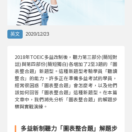
部落格
線上體驗
英文
2020/12/23
2018年TOEIC多益改制後，聽力第三部分(簡短對
話)與第四部份(簡短獨白)各增加了2至3題的「圖
表整合題」新題型。這種新題型考驗學員「聽讀
整合」的能力。許多正在準備多益考試的學員，
部落格
粉絲團
影音頻道
經常很困惑「圖表整合題」會怎麼考，以及他們
該如何回答「圖表整合題」這種新題型。在本篇
文章中，我們將先分析「圖表整合題」的解題步
驟與實戰演練。
多益新制聽力「圖表整合題」解題步