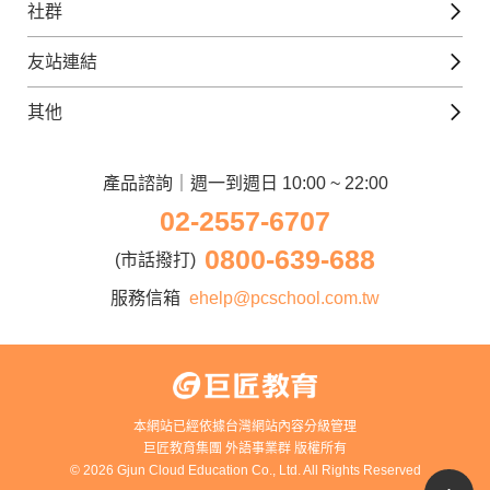
Gjun-就醬學外語
社群
韓語課程
外語瘋世界
官方Youtube
英語觀光城
法文課程
友站連結
美日語數位學院
Line@好友圈
日語觀光城
德文課程
iWorld JR
其他
韓語觀光城
兒童美語課程
巨匠電腦
契約服務
歐洲觀光城
兒童日語課程
電腦直播教學
產品諮詢｜週一到週日 10:00 ~ 22:00
企業客戶
02-2557-6707
窩課360
異業合作
0800-639-688
巨匠美語
(市話撥打)
人才招募
巨匠東大日語
服務信箱
ehelp@pcschool.com.tw
Apply to Teach
講師登入
本網站已經依據台灣網站內容分級管理
巨匠教育集團 外語事業群 版權所有
© 2026 Gjun Cloud Education Co., Ltd. All Rights Reserved