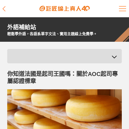
課程介紹
外語補給站
學員專區
輕鬆學外語，各語系單字文法、實用主題線上免費學。
開課查詢
師資陣容
你知道法國是起司王國嗎：關於AOC起司專
學員故事
屬認證標章
免費資源
企業客戶
就業輔導