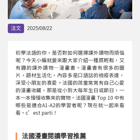
部落格
線上體驗
法文
2025/08/22
初學法語的你，是否對如何選擇課外讀物而煩惱
呢？今天小編就要來跟大家介紹一種既輕鬆，又
有趣的課外讀物—漫畫書。漫畫書有很多的圖
片，題材生活化，內容多是口語話的檢疫表達，
深受小朋友的喜愛。法國的孩童常常有自己心愛
部落格
粉絲團
影音頻道
的漫畫收藏，那是從小到大每年生日或節日，一
本一本慢慢收集來的寶物。法國漫畫 Top 10 中有
哪些是適合A1-A2的學習者呢？現在就一起來看
看，c’est parti !
法國漫畫閱讀學習推薦