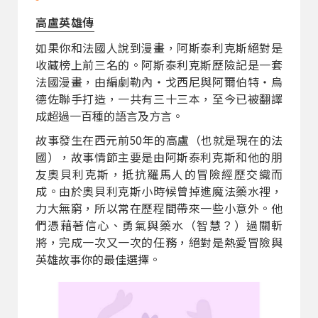
高盧英雄傳
如果你和法國人說到漫畫，阿斯泰利克斯絕對是
收藏榜上前三名的。阿斯泰利克斯歷險記是一套
法國漫畫，由編劇勒內・戈西尼與阿爾伯特・烏
德佐聯手打造，一共有三十三本，至今已被翻譯
成超過一百種的語言及方言。
故事發生在西元前50年的高盧（也就是現在的法
國），故事情節主要是由阿斯泰利克斯和他的朋
友奧貝利克斯，抵抗羅馬人的冒險經歷交織而
成。由於奧貝利克斯小時候曾掉進魔法藥水裡，
力大無窮，所以常在歷程間帶來一些小意外。他
們憑藉著信心、勇氣與藥水（智慧？）過關斬
將，完成一次又一次的任務，絕對是熱愛冒險與
英雄故事你的最佳選擇。