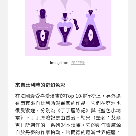
Image from
FREEPIK
來自比利時的奇幻色彩
在法國最受喜愛漫畫的Top 10排行榜上，另外還
有兩套來自比利時漫畫家的作品，它們在亞洲也
很受歡迎，分別為《丁丁歷險記》與《藍色小精
靈》。丁丁歷險記是由喬治・勒米（筆名：艾爾
吉）所創作的一系列24本漫畫，它的創作靈感源
自於丹麥的作家帕勒・哈爾德的環游世界經歷。