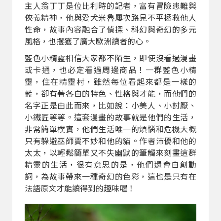
主人翁丁丁是位比利時的記者，富有冒險患難與
俠義精神，他與愛犬米魯屢次路見不平拯救他人
性命，故事內容融合了偵探、科幻與奇幻的多元
風格，也攫獲了廣大歐洲讀者的心。
藍色小精靈相信大家都不陌生，即使沒看過漫畫
或卡通，也必定看過周邊商品！一群藍色小精
靈，住在精靈村，雖然每位看起來都是一樣的
藍，卻有著各自的特色、性格與才能，而他們的
名字正是由此而來，比如說：小美人、小討厭、
小鐵匠等等。這套漫畫的故事就是他們的生活，
非常簡單樸實，他們生活唯一的煩惱和危機大概
只有躲避巫師賈不妙和他的貓。作者沛優和他的
太太，以輕鬆簡單又不失幽默的筆觸來刻畫這群
精靈的生活，很有意思的是，他們還會自創動
詞，為故事帶來一種奇幻的色彩，這也是只有在
法語原文才能讀得到的趣味喔！