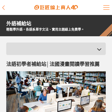
課程介紹
外語補給站
學員專區
輕鬆學外語，各語系單字文法、實用主題線上免費學。
開課查詢
師資陣容
法語初學者補給站│法國漫畫閱讀學習推薦
學員故事
免費資源
企業客戶
就業輔導