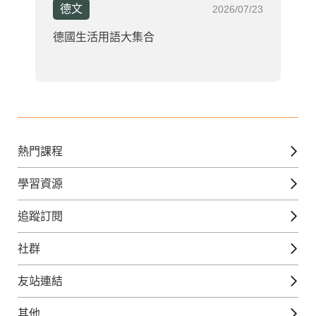
德文
2026/07/23
德國生活用語大集合
熱門課程
英文課程
學習資源
日語課程
免費線上檢定
追蹤訂閱
西班牙文課程
外語補給站
Gjun-就醬學外語
社群
韓語課程
外語瘋世界
官方Youtube
英語觀光城
法文課程
友站連結
美日語數位學院
Line@好友圈
日語觀光城
德文課程
iWorld JR
其他