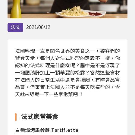
部落格
線上體驗
法文
2021/08/12
法國料理一直是聞名世界的美食之一，饕客們的
響食天堂。每個人對法式料理的定義不一樣，你
認知的法式料理是什麼樣呢？腦中是不是浮現了
一塊肥鵝肝加上一顆華麗的松露？當然這些食材
在法國人的日常生活中還是會接觸，有時會品嘗
部落格
粉絲團
影音頻道
品嘗，但事實上法國人並不是每天吃這些的，今
天就來認識一下一些家常菜吧 ！
法式家常美食
白醬焗烤馬鈴薯 Tartiflette