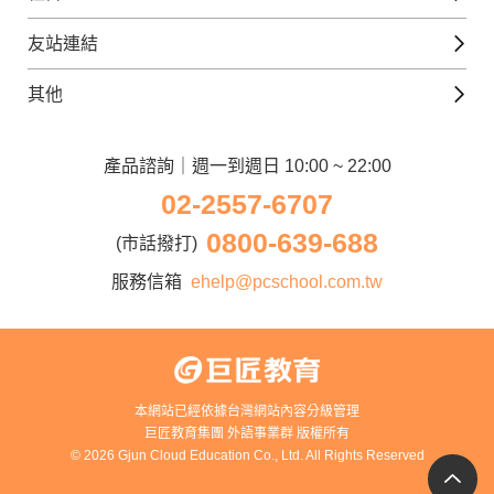
韓語課程
外語瘋世界
官方Youtube
英語觀光城
法文課程
友站連結
美日語數位學院
Line@好友圈
日語觀光城
德文課程
iWorld JR
其他
韓語觀光城
兒童美語課程
巨匠電腦
契約服務
歐洲觀光城
兒童日語課程
電腦直播教學
產品諮詢｜週一到週日 10:00 ~ 22:00
企業客戶
02-2557-6707
窩課360
異業合作
0800-639-688
巨匠美語
(市話撥打)
人才招募
巨匠東大日語
服務信箱
ehelp@pcschool.com.tw
Apply to Teach
講師登入
本網站已經依據台灣網站內容分級管理
巨匠教育集團 外語事業群 版權所有
© 2026 Gjun Cloud Education Co., Ltd. All Rights Reserved