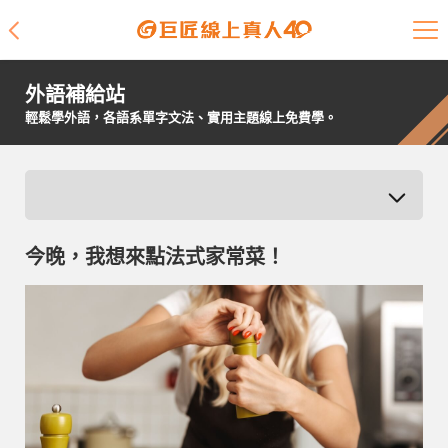
課程介紹
外語補給站
學員專區
輕鬆學外語，各語系單字文法、實用主題線上免費學。
開課查詢
師資陣容
今晚，我想來點法式家常菜！
學員故事
免費資源
企業客戶
就業輔導