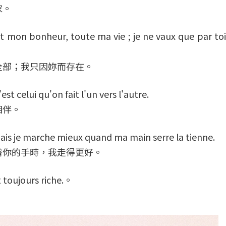
家。
on bonheur, toute ma vie ; je ne vaux que par toi
全部；我只因妳而存在。
celui qu'on fait l'un vers l'autre.
相伴。
 je marche mieux quand ma main serre la tienne.
著你的手時，我走得更好。
toujours riche.。