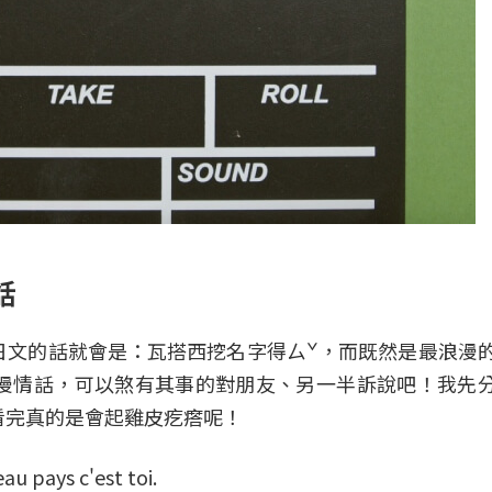
話
日文的話就會是：瓦搭西挖名字得ㄙˇ，而既然是最浪漫
漫情話，可以煞有其事的對朋友、另一半訴說吧！我先
看完真的是會起雞皮疙瘩呢！
u pays c'est toi.