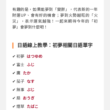
有趣的是，如果能夢到「變胖」，代表新的一年
財運UP、會有好的機會；夢到火勢越旺的「火
災」，表示運氣越強！一起來期待今年的「初
夢」會夢到什麼吧！
日語線上教學：初夢相關日語單字
✔ 初夢
はつゆめ
✔ 富士
ふじ
✔ 鷹
たか
✔ 茄子
なす
✔ 無事
ぶじ
✔ 扇
おうぎ
✔ 煙草
たばこ