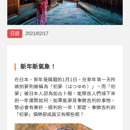
部落格
線上體驗
日語
2021/02/17
新年新氣象！
部落格
粉絲團
影音頻道
在日本，新年是陽曆的1月1日，在新年第一天所
做的夢則被稱為「初夢（はつゆめ）」。而「初
夢」被日本人認為如占卜般，能預告人們接下來
的一年運勢如何。如果能夢見象徵吉利的事物，
勢必會有美好、順利的一年！那麼，象徵吉利的
「初夢」俱樂部成員又有哪些呢？