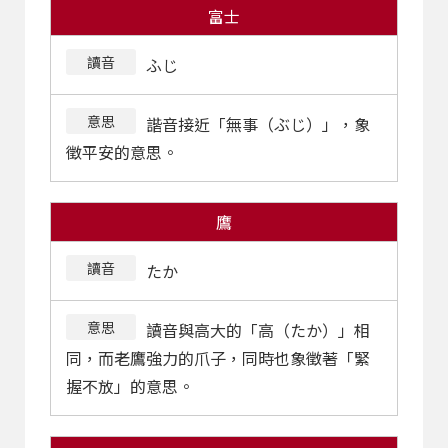
富士
讀音
ふじ
意思
諧音接近「無事（ぶじ）」，象
徵平安的意思。
鷹
讀音
たか
意思
讀音與高大的「高（たか）」相
同，而老鷹強力的爪子，同時也象徵著「緊
握不放」的意思。