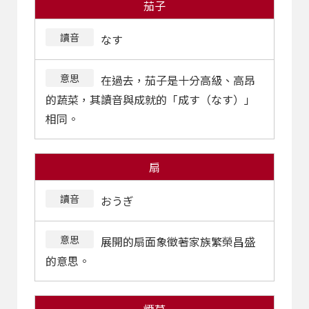
茄子
讀音
なす
意思
在過去，茄子是十分高級、高昂
的蔬菜，其讀音與成就的「成す（なす）」
相同。
扇
讀音
おうぎ
意思
展開的扇面象徵著家族繁榮昌盛
的意思。
煙草