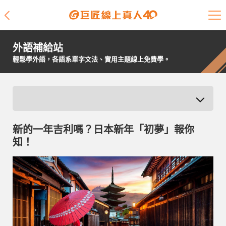
課程介紹
外語補給站
學員專區
輕鬆學外語，各語系單字文法、實用主題線上免費學。
開課查詢
師資陣容
新的一年吉利嗎？日本新年「初夢」報你
學員故事
知！
免費資源
企業客戶
就業輔導