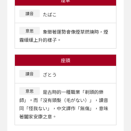
讀音
たばこ
意思
象徵著運勢會像煙草燃燒時，煙
霧緩緩上升的樣子。
座頭
讀音
ざとう
意思
是古時的一種職業「剃頭的樂
師」。而「沒有頭髮（毛がない）」，讀音
同「怪我ない」，中文譯作「無傷」，意味
著闔家安康之意。