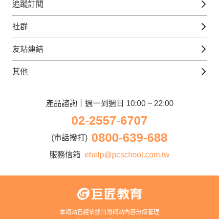
免費線上檢定
追蹤訂閱
西班牙文課程
外語補給站
Gjun-就醬學外語
社群
韓語課程
外語瘋世界
官方Youtube
英語觀光城
法文課程
友站連結
美日語數位學院
Line@好友圈
日語觀光城
德文課程
iWorld JR
其他
韓語觀光城
兒童美語課程
巨匠電腦
契約服務
歐洲觀光城
兒童日語課程
電腦直播教學
產品諮詢｜週一到週日 10:00 ~ 22:00
企業客戶
02-2557-6707
窩課360
異業合作
0800-639-688
巨匠美語
(市話撥打)
人才招募
巨匠東大日語
服務信箱
ehelp@pcschool.com.tw
Apply to Teach
講師登入
本網站已經依據台灣網站內容分級管理