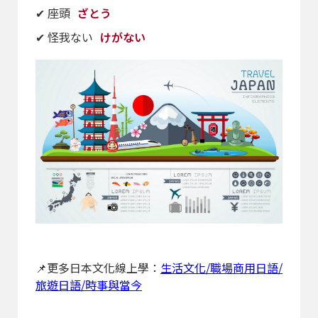
✔ 座頭
ざとう
✔ 怪我ない
けがない
📌更多日本文化線上學：
生活文化/職場商用日語/
旅遊日語/時事與當今