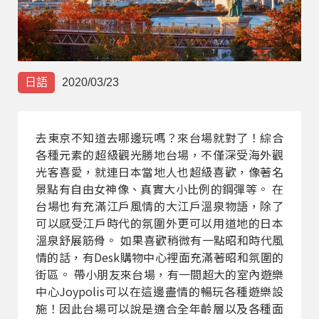
部落格
線上體驗
日語
2020/03/23
去東京不知道去哪邊玩嗎？來台場就對了！綜合
各種元素的超級觀光勝地台場，不僅深受海外觀
光客喜愛，就連日本當地人也超級喜歡，像著名
景點有自由女神像、真實大小比例的鋼彈等。 在
部落格
粉絲團
影音頻道
台場也有充滿江戶風情的大江戶溫泉物語，除了
可以感受江戶時代的氛圍外更可以用道地的日本
溫泉舒展筋骨。 如果喜歡稍微有一點昭和時代風
情的話，有Desk購物中心裡面充滿著昭和氛圍的
街區。 帶小朋友來台場，有一間超大的室內遊樂
中心Joypolis可以在這邊盡情的暢玩各種遊樂設
施！因此台場可以說是適合全年齡層以及各種面