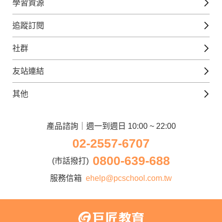
學習資源
日語課程
免費線上檢定
追蹤訂閱
西班牙文課程
外語補給站
Gjun-就醬學外語
社群
韓語課程
外語瘋世界
官方Youtube
英語觀光城
法文課程
友站連結
美日語數位學院
Line@好友圈
日語觀光城
德文課程
iWorld JR
其他
韓語觀光城
兒童美語課程
巨匠電腦
契約服務
歐洲觀光城
兒童日語課程
電腦直播教學
產品諮詢｜週一到週日 10:00 ~ 22:00
企業客戶
02-2557-6707
窩課360
異業合作
0800-639-688
巨匠美語
(市話撥打)
人才招募
巨匠東大日語
服務信箱
ehelp@pcschool.com.tw
Apply to Teach
講師登入