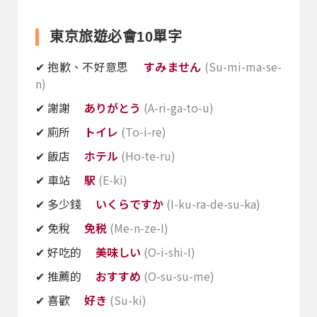
東京旅遊必會10單字
✔︎ 抱歉、不好意思
すみません
(Su-mi-ma-se-
n)
✔︎ 謝謝
ありがとう
(A-ri-ga-to-u)
✔︎ 廁所
トイレ
(To-i-re)
✔︎ 飯店
ホテル
(Ho-te-ru)
✔︎ 車站
駅
(E-ki)
✔︎ 多少錢
いくらですか
(I-ku-ra-de-su-ka)
✔︎ 免稅
免税
(Me-n-ze-I)
✔︎ 好吃的
美味しい
(O-i-shi-I)
✔︎ 推薦的
おすすめ
(O-su-su-me)
✔︎ 喜歡
好き
(Su-ki)