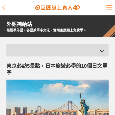
課程介紹
外語補給站
學員專區
輕鬆學外語，各語系單字文法、實用主題線上免費學。
開課查詢
師資陣容
東京必訪5景點，日本旅遊必學的10個日文單
學員故事
字
免費資源
企業客戶
就業輔導