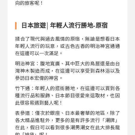
向的旅客呢！
日本旅遊│年輕人流行勝地-原宿
揉合了現代與過去風情的原宿，無論是想看日本
年輕人流行的玩意，或古色古香的明治神宮通通
在這邊可以一次滿足。
明治神宮：腹地寬廣、其中巨大的鳥居還是由台
灣神木製造而成，在這邊可以享受到森林浴以及
參訪日本宏偉的神宮。
竹下通：年輕人的逛街勝地，在這邊可以買到各
種流行品和服飾、日本節目很愛來這取材，也因
此很容易遇到藝人呢！
表參道：僅次於銀座、日本最奢華的地區，除了
各大精品進駐外，更多的是有許多流行「潮牌」
在此，假日可以看到很多潮男潮女在此大排長龍
的「搶貨」呢！