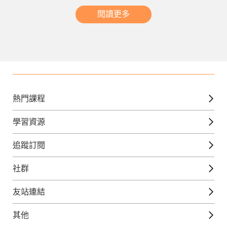
閱讀更多
熱門課程
英文課程
學習資源
日語課程
免費線上檢定
追蹤訂閱
西班牙文課程
外語補給站
Gjun-就醬學外語
社群
韓語課程
外語瘋世界
官方Youtube
英語觀光城
法文課程
友站連結
美日語數位學院
Line@好友圈
日語觀光城
德文課程
iWorld JR
其他
韓語觀光城
兒童美語課程