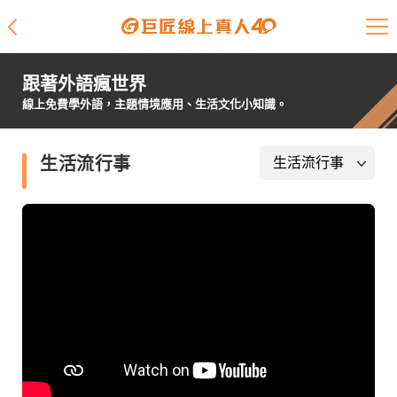
課程介紹
跟著外語瘋世界
學員專區
線上免費學外語，主題情境應用、生活文化小知識。
開課查詢
生活流行事
師資陣容
學員故事
免費資源
企業客戶
就業輔導