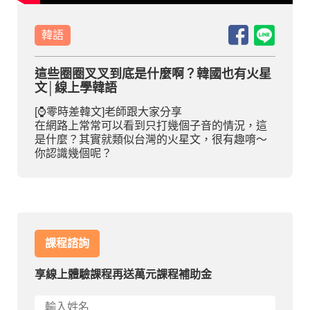
部落格
韓語
線上體驗
這些圈圈叉叉到底是什麼啊？韓國也有火星
文│線上學韓語
[⌚零時差韓文]老師跟大家分享
在網路上常常可以看到只打幾個子音的情況，這
是什麼？其實就類似台灣的火星文，很有趣唷～
你認識幾個呢？
部落格
粉絲團
影音頻道
課程諮詢
享線上體驗課程再送萬元課程補助金