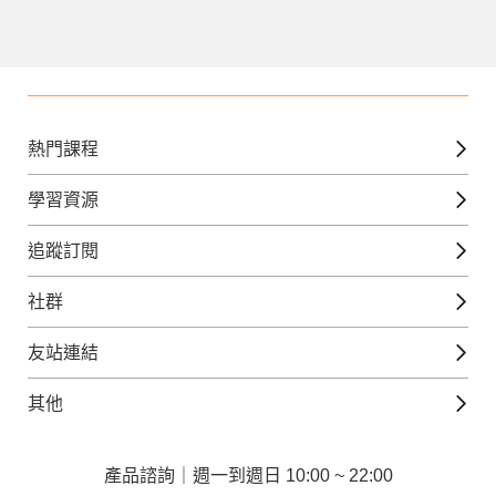
熱門課程
英文課程
學習資源
日語課程
免費線上檢定
追蹤訂閱
西班牙文課程
外語補給站
Gjun-就醬學外語
社群
韓語課程
外語瘋世界
官方Youtube
英語觀光城
法文課程
友站連結
美日語數位學院
Line@好友圈
日語觀光城
德文課程
iWorld JR
其他
韓語觀光城
兒童美語課程
巨匠電腦
契約服務
歐洲觀光城
兒童日語課程
電腦直播教學
產品諮詢｜週一到週日 10:00 ~ 22:00
企業客戶