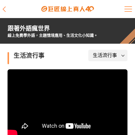
課程介紹
跟著外語瘋世界
學員專區
線上免費學外語，主題情境應用、生活文化小知識。
開課查詢
生活流行事
師資陣容
學員故事
免費資源
企業客戶
就業輔導