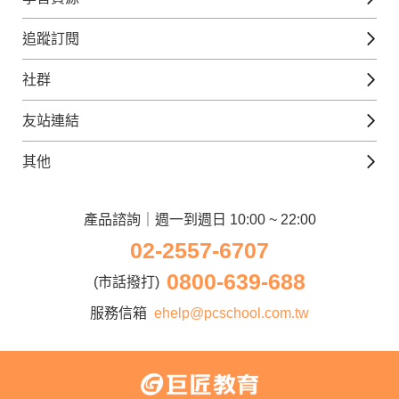
日語課程
免費線上檢定
追蹤訂閱
西班牙文課程
外語補給站
Gjun-就醬學外語
社群
韓語課程
外語瘋世界
官方Youtube
英語觀光城
法文課程
友站連結
美日語數位學院
Line@好友圈
日語觀光城
德文課程
iWorld JR
其他
韓語觀光城
兒童美語課程
巨匠電腦
契約服務
歐洲觀光城
兒童日語課程
電腦直播教學
產品諮詢｜週一到週日 10:00 ~ 22:00
企業客戶
02-2557-6707
窩課360
異業合作
0800-639-688
巨匠美語
(市話撥打)
人才招募
巨匠東大日語
服務信箱
ehelp@pcschool.com.tw
Apply to Teach
講師登入