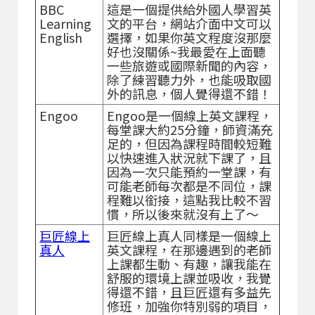
BBC
這是一個提供給外國人學習英
Learning
文的平台，網站介面中文可以
English
選擇，如果你英文程度沒那麼
好也沒關係~我最愛在上面聽
一些旅遊或國際新聞的內容，
除了練習聽力外，也能吸取國
外的訊息，個人覺得還不錯！
Engoo
Engoo是一個線上英文課程，
每堂課大約25分鐘，師資滿充
足的，但因為課程時間較短難
以快速進入狀況就下課了，且
因為一次只能預約一堂課，有
可能老師每次都是不同位，課
程難以銜接，這點我比較不習
慣，所以後來就沒有上了～
巨匠線上
巨匠線上真人同樣是一個線上
真人
英文課程，在那邊遇到的老師
上課都生動、有趣，讓我能在
舒服的環境上課並吸收，我覺
得還不錯，且巨匠還有多益先
修班，加強你特別弱的項目，