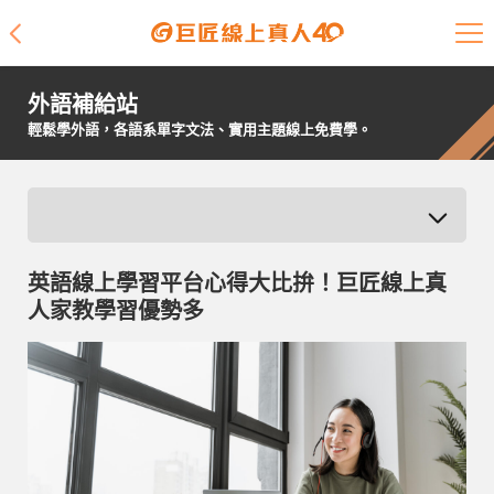
課程介紹
外語補給站
學員專區
輕鬆學外語，各語系單字文法、實用主題線上免費學。
開課查詢
師資陣容
英語線上學習平台心得大比拚！巨匠線上真
學員故事
人家教學習優勢多
免費資源
企業客戶
就業輔導