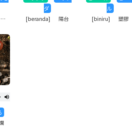
ダ
ル
(時
[beranda] 陽台
[biniru] 塑膠
止
る
腐爛