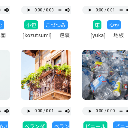
む
小包
こづつみ
床
ゆか
包圍
[kozutsumi] 包裹
[yuka] 地板
めき
ベランダ
ベラン
ビニール
ビニ