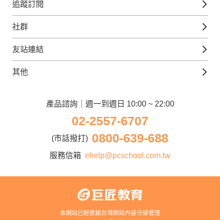
免費線上檢定
追蹤訂閱
西班牙文課程
外語補給站
Gjun-就醬學外語
社群
韓語課程
外語瘋世界
官方Youtube
英語觀光城
法文課程
友站連結
美日語數位學院
Line@好友圈
日語觀光城
德文課程
iWorld JR
其他
韓語觀光城
兒童美語課程
巨匠電腦
契約服務
歐洲觀光城
兒童日語課程
電腦直播教學
產品諮詢｜週一到週日 10:00 ~ 22:00
企業客戶
02-2557-6707
窩課360
異業合作
0800-639-688
巨匠美語
(市話撥打)
人才招募
巨匠東大日語
服務信箱
ehelp@pcschool.com.tw
Apply to Teach
講師登入
本網站已經依據台灣網站內容分級管理