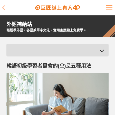
課程介紹
外語補給站
學員專區
輕鬆學外語，各語系單字文法、實用主題線上免費學。
開課查詢
師資陣容
韓語初級學習者需會的(으)로五種用法
學員故事
免費資源
企業客戶
就業輔導