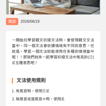
部落格
線上體驗
韓語
2026/06/19
一開始在學習韓文初級文法時，會發現韓文文法
當中，同一個文法會依據情境有不同的意思。也
就是，學習一個文法就能使用在多種的情境當中
呢！！那我們就來一起學習初級文法中常見的(으)
로五種意思吧！
部落格
粉絲團
影音頻道
文法使用規則
1. 有尾音時，使用으로
2. 無尾音或是尾音ㄹ時，使用로