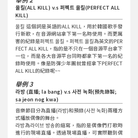
올킬(ALL KILL) v.s 퍼펙트 올킬(PERFECT ALL
KILL)
올킬 這個詞是英語的ALL KILL，用於韓國歌手發
行新歌，在音源網站拿下第一名時使用。而更厲
害的紀錄是퍼펙트 올킬。퍼펙트 올킬為英文的PER
FECT ALL KILL，指的是不只在一個音源平台拿下
一位，而是各大音源平台同時都拿下第一名的紀
錄時使用。像是防彈少年團就曾經拿下PERFECT
ALL KILL的紀錄呢~~
舉例 3
라방 (直播; la bang) v.s 사전 녹화(預先錄製;
sa jeon nog kwa)
音樂節目分為直播(라방)和預錄(사전 녹화)兩種方
式播放偶像的舞台。
라방為라이브 방송的縮寫，指的是偶像們打歌時
進行的現場直播。透過現場直播，可實際聽到偶