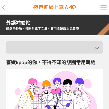
課程介紹
外語補給站
學員專區
輕鬆學外語，各語系單字文法、實用主題線上免費學。
開課查詢
師資陣容
喜歡kpop的你，不得不知的飯圈常用韓語
學員故事
免費資源
企業客戶
就業輔導