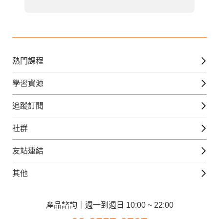
熱門課程
英文課程
學習資源
日語課程
免費線上檢定
追蹤訂閱
西班牙文課程
外語補給站
Gjun-就醬學外語
社群
韓語課程
外語瘋世界
官方Youtube
英語觀光城
法文課程
友站連結
美日語數位學院
Line@好友圈
日語觀光城
德文課程
iWorld JR
其他
韓語觀光城
兒童美語課程
巨匠電腦
契約服務
歐洲觀光城
兒童日語課程
電腦直播教學
產品諮詢｜週一到週日 10:00 ~ 22:00
企業客戶