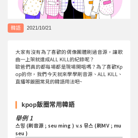
部落格
線上體驗
韓語
2021/10/21
大家有沒有為了喜歡的偶像團體刷過音源，讓歌
曲一上架就達成ALL KILL的紀錄呢？
歐爸們真的都每場都是現場開唱嗎？為了喜歡Kp
op的你，我們今天就來學學刷音源、ALL KILL、
直播等飯圈常見的韓語用法吧~
部落格
粉絲團
影音頻道
kpop飯圈常用韓語
舉例 1
스밍 (刷音源 ; seu ming ) v.s 뮤스 (刷MV ; mu
seu )