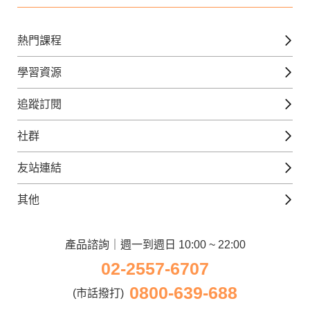
熱門課程
英文課程
學習資源
日語課程
免費線上檢定
追蹤訂閱
西班牙文課程
外語補給站
Gjun-就醬學外語
社群
韓語課程
外語瘋世界
官方Youtube
英語觀光城
法文課程
友站連結
美日語數位學院
Line@好友圈
日語觀光城
德文課程
iWorld JR
其他
韓語觀光城
兒童美語課程
巨匠電腦
契約服務
歐洲觀光城
兒童日語課程
電腦直播教學
產品諮詢｜週一到週日 10:00 ~ 22:00
企業客戶
02-2557-6707
窩課360
異業合作
0800-639-688
巨匠美語
(市話撥打)
人才招募