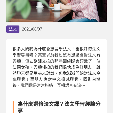
部落格
線上體驗
法文
2021/08/07
很多人問我為什麼會想要學法文！也很好奇法文
學習容易嗎？其實以前我也沒有想過會對法文有
興趣！但去歐洲交換的那年因緣際會認識了一位
法國女孩，興趣相投的我們很快成為好朋友，雖
部落格
粉絲團
影音頻道
然聊天都是用英文對談，但我漸漸開始對法文產
生興趣！而朋友也對中文很感興趣，回到台灣
後，我們還是常常聯絡，互相語言交流～
為什麼選修法文課？法文學習經驗分
享