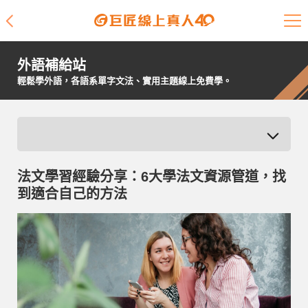
課程介紹
外語補給站
學員專區
輕鬆學外語，各語系單字文法、實用主題線上免費學。
開課查詢
師資陣容
法文學習經驗分享：6大學法文資源管道，找
學員故事
到適合自己的方法
免費資源
企業客戶
就業輔導